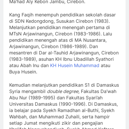
Ma’had Aly Kebon Jambu, Cirebon.
Kang Faqih menempuh pendidikan sekolah dasar
di SDN Kedongdong, Susukan Cirebon (1983).
Melanjutkan pendidikan menengah pertama di
MTsN Arjawinangun, Cirebon (1983-1986). Lalu
pendidikan menengah atas di MA Nusantara,
Arjawinangun, Cirebon (1986-1989). Dan
mesantren di Dar al-Tauhid Arjawinangun, Cirebon
(1983-1989), asuhan KH Ibnu Ubadillah Syathori
atau Abah Inu dan
KH Husein Muhammad
atau
Buya Husein.
Kemudian melanjutkan pendidikan S1 di Damaskus
Syria mengambil
double degree,
Fakultas Da’wah
Abu Nur (1989-1995) dan Fakultas Syari’ah
Universitas Damaskus (1990-1996). Di Damaskus,
ia belajar pada Syekh Ramadhan al-Buthi, Syekh
Wahbah, dan Muhammad Zuhaili, serta hampir
setiap Jumat mengikuti zikir dan pengajian