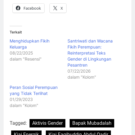
Facebook
X
Terkait
Menghidupkan Fikih
Santriwati dan Wacana
Keluarga
Fikih Perempuan:
08/22/2025
Reinterpretasi Teks
dalam "Resensi"
Gender di Lingkungan
Pesantren
07/22/2026
dalam "Kolom"
Peran Sosial Perempuan
yang Tidak Terlihat
01/29/2023
dalam "Kolom"
Tagged:
Aktivis Gender
Bapak Mubadalah
Kiai Energik
Kiai Faqihuddin Abdul Qadir