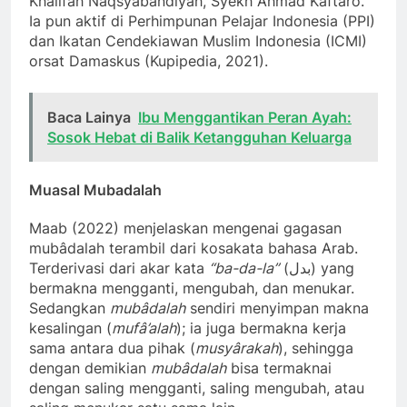
Khalifah Naqsyabandiyah, Syekh Ahmad Kaftaro.
Ia pun aktif di Perhimpunan Pelajar Indonesia (PPI)
dan Ikatan Cendekiawan Muslim Indonesia (ICMI)
orsat Damaskus (Kupipedia, 2021).
Baca Lainya
Ibu Menggantikan Peran Ayah:
Sosok Hebat di Balik Ketangguhan Keluarga
Muasal Mubadalah
Maab (2022) menjelaskan mengenai gagasan
mubâdalah terambil dari kosakata bahasa Arab.
Terderivasi dari akar kata
“ba-da-la”
(بدل) yang
bermakna mengganti, mengubah, dan menukar.
Sedangkan
mubâdalah
sendiri menyimpan makna
kesalingan (
mufâ’alah
); ia juga bermakna kerja
sama antara dua pihak (
musyârakah
), sehingga
dengan demikian
mubâdalah
bisa termaknai
dengan saling mengganti, saling mengubah, atau