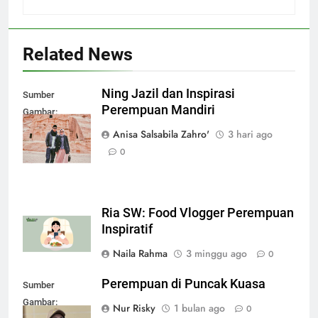
Related News
Ning Jazil dan Inspirasi
Sumber
Perempuan Mandiri
Gambar:
radarkediri.jawapos.com
Anisa Salsabila Zahro'
3 hari ago
0
Ria SW: Food Vlogger Perempuan
Inspiratif
Naila Rahma
3 minggu ago
0
Perempuan di Puncak Kuasa
Sumber
Gambar:
Nur Risky
1 bulan ago
0