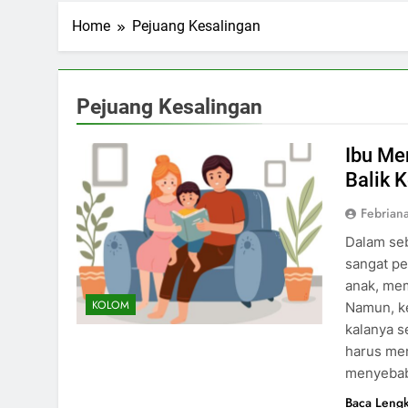
Home
Pejuang Kesalingan
Pejuang Kesalingan
Ibu Me
Balik 
Febrian
Dalam seb
sangat p
anak, me
KOLOM
Namun, ke
kalanya s
harus men
menyeba
Baca Leng