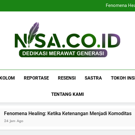
Menyoal Buku “Buat Apa M
Fenomena Heal
Navigasi
Menyoal Buku “Buat Apa M
Fenomena Heal
Navigasi
Nisa.co.id
Dedikasi Merawat Generasi
KOLOM
REPORTASE
RESENSI
SASTRA
TOKOH INS
TENTANG KAMI
omena Healing: Ketika Ketenangan Menjadi Komoditas
Jam Ago