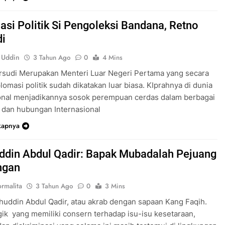
asi Politik Si Pengoleksi Bandana, Retno
i
 Uddin
3 Tahun Ago
0
4 Mins
rsudi Merupakan Menteri Luar Negeri Pertama yang secara
plomasi politik sudah dikatakan luar biasa. KIprahnya di dunia
ional menjadikannya sosok perempuan cerdas dalam berbagai
ik dan hubungan Internasional
kapnya
ddin Abdul Qadir: Bapak Mubadalah Pejuang
ngan
rmalita
3 Tahun Ago
0
3 Mins
ihuddin Abdul Qadir, atau akrab dengan sapaan Kang Faqih.
gik yang memiliki consern terhadap isu-isu kesetaraan,