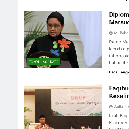
Diplom
Marsud
M. Baha
Retno Ma
kiprah di
internas
TOKOH INSPIRATIF
hal polit
Baca Leng
Faqihu
Kesali
Aulia No
Ialah Faq
Kiai ener