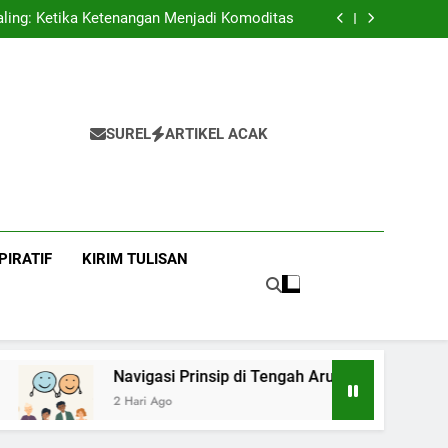
enikah?”: Membaca Ulang Makna Pernikahan
ing: Ketika Ketenangan Menjadi Komoditas
 Prinsip di Tengah Arus Pertemanan Kampus
Bangku Kuliah dan Harapan Orang Tua
enikah?”: Membaca Ulang Makna Pernikahan
ing: Ketika Ketenangan Menjadi Komoditas
 Prinsip di Tengah Arus Pertemanan Kampus
Bangku Kuliah dan Harapan Orang Tua
SUREL
ARTIKEL ACAK
PIRATIF
KIRIM TULISAN
Navigasi Prinsip di Tengah Arus Pertemanan Kamp
2 Hari Ago