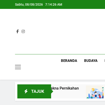
Skip
Sabtu, 08/08/2026
7:14:27 AM
to
content
BERANDA
BUDAYA
kah?”: Membaca Ulang Makna Pernikahan
Fen
TAJUK
24 