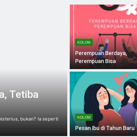
2 Hari Ago
emua Gender
Standar Kecantikan di Media Sos
4 Hari Ago
Media Sosial
Kuliah: Bukan Hanya Mengejar Ni
5 Hari Ago
 dan Pertaruhan Nafkah Keluarga
KOLOM
Perempuan Berdaya,
dan Pekerjaan: Perempuan Menjalani Dua Peran
Perempuan Bisa
, Tetiba
KOLOM
sterius, bukan? Ia seperti
Pesan Ibu di Tahun Baru