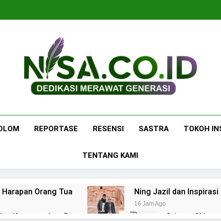
Nisa.co.id
Dedikasi Merawat Generasi
OLOM
REPORTASE
RESENSI
SASTRA
TOKOH IN
TENTANG KAMI
n Harapan Orang Tua
Ning Jazil dan Inspiras
16 Jam Ago
, dan Ketangguhan Perempuan
Stigma Skincare