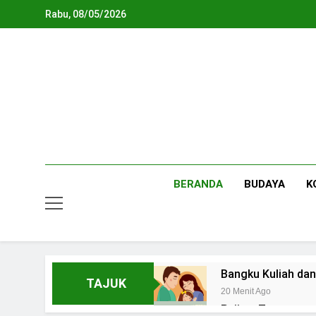
Skip
Rabu, 08/05/2026
to
content
BERANDA
BUDAYA
K
Bangku Kuliah da
TAJUK
20 Menit Ago
Pujian, Tuntutan