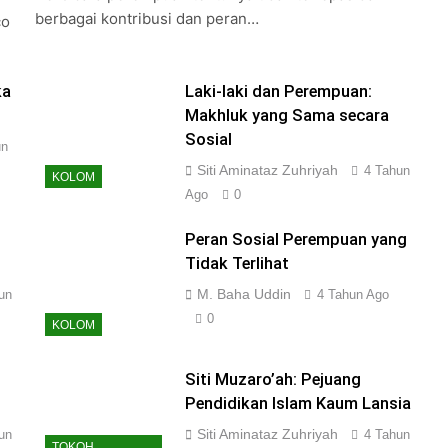
berbagai kontribusi dan peran…
co
ka
Laki-laki dan Perempuan:
Makhluk yang Sama secara
Sosial
un
Siti Aminataz Zuhriyah
4 Tahun
KOLOM
Ago
0
Peran Sosial Perempuan yang
Tidak Terlihat
M. Baha Uddin
un
4 Tahun Ago
0
KOLOM
Siti Muzaro’ah: Pejuang
Pendidikan Islam Kaum Lansia
Siti Aminataz Zuhriyah
un
4 Tahun
TOKOH