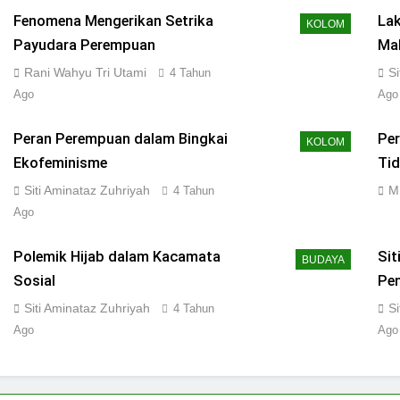
Fenomena Mengerikan Setrika
Lak
KOLOM
Payudara Perempuan
Ma
Sos
Rani Wahyu Tri Utami
S
4 Tahun
Ago
Ago
Peran Perempuan dalam Bingkai
Pe
KOLOM
Ekofeminisme
Tid
Siti Aminataz Zuhriyah
M
4 Tahun
Ago
Polemik Hijab dalam Kacamata
Sit
BUDAYA
Sosial
Pen
Siti Aminataz Zuhriyah
S
4 Tahun
Ago
Ago