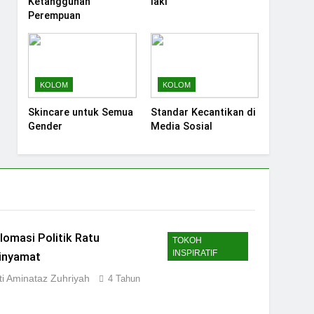
Ketangguhan
laki
Perempuan
KOLOM
KOLOM
Skincare untuk Semua
Standar Kecantikan di
Gender
Media Sosial
lomasi Politik Ratu
TOKOH
INSPIRATIF
linyamat
iti Aminataz Zuhriyah
4 Tahun