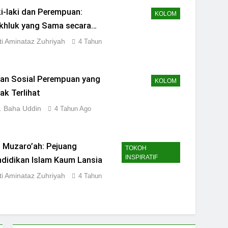
i-laki dan Perempuan:
KOLOM
khluk yang Sama secara
ial
iti Aminataz Zuhriyah
4 Tahun
ran Sosial Perempuan yang
KOLOM
ak Terlihat
. Baha Uddin
4 Tahun Ago
i Muzaro’ah: Pejuang
TOKOH
INSPIRATIF
didikan Islam Kaum Lansia
iti Aminataz Zuhriyah
4 Tahun