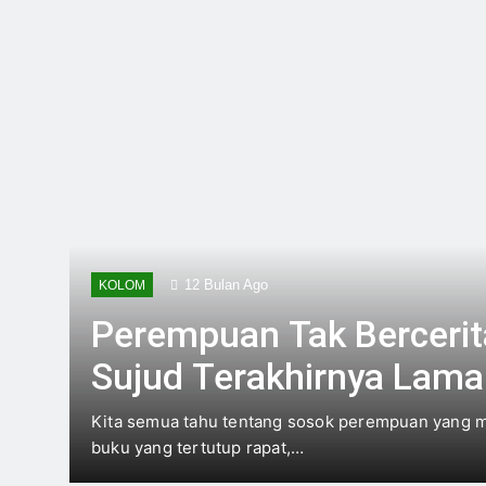
2 Hari Ago
Skincare untuk S
4 Hari Ago
Budaya Flexing di 
5 Hari Ago
Final Piala Dunia
6 Hari Ago
Di Antara Kuliah 
7 Hari Ago
12 Bulan Ago
KOLOM
Perempuan Tak Bercerita
Sujud Terakhirnya Lama
Kita semua tahu tentang sosok perempuan yang mi
buku yang tertutup rapat,…