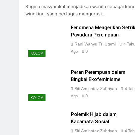
Stigma masyarakat menjadikan wanita sebagai kon
wingking yang bertugas mengurusi…
Fenomena Mengerikan Setri
Payudara Perempuan
Rani Wahyu Tri Utami
4 Tah
Ago
0
KOLOM
Peran Perempuan dalam
Bingkai Ekofeminisme
Siti Aminataz Zuhriyah
4 Tah
Ago
0
KOLOM
Polemik Hijab dalam
Kacamata Sosial
Siti Aminataz Zuhriyah
4 Tah