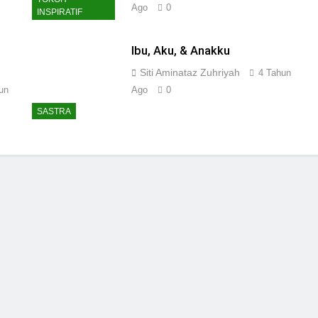
Ago
0
INSPIRATIF
Ibu, Aku, & Anakku
Siti Aminataz Zuhriyah
4 Tahun
un
Ago
0
SASTRA