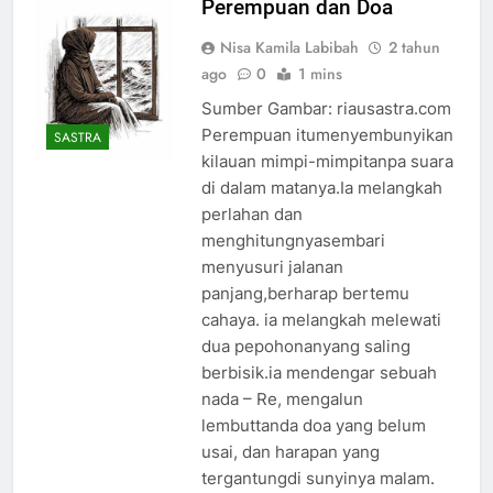
Perempuan dan Doa
Nisa Kamila Labibah
2 tahun
ago
0
1 mins
Sumber Gambar: riausastra.com
Perempuan itumenyembunyikan
SASTRA
kilauan mimpi-mimpitanpa suara
di dalam matanya.Ia melangkah
perlahan dan
menghitungnyasembari
menyusuri jalanan
panjang,berharap bertemu
cahaya. ia melangkah melewati
dua pepohonanyang saling
berbisik.ia mendengar sebuah
nada – Re, mengalun
lembuttanda doa yang belum
usai, dan harapan yang
tergantungdi sunyinya malam.