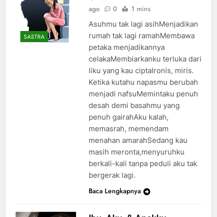
ago
0
1 mins
Asuhmu tak lagi asihMenjadikan
rumah tak lagi ramahMembawa
SASTRA
petaka menjadikannya
celakaMembiarkanku terluka dari
liku yang kau ciptaIronis, miris.
Ketika kutahu napasmu berubah
menjadi nafsuMemintaku penuh
desah demi basahmu yang
penuh gairahAku kalah,
memasrah, memendam
menahan amarahSedang kau
masih meronta,menyuruhku
berkali-kali tanpa peduli aku tak
bergerak lagi.
Baca Lengkapnya