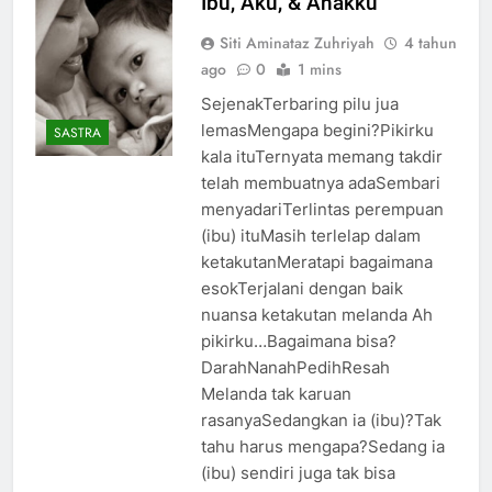
Ibu, Aku, & Anakku
Siti Aminataz Zuhriyah
4 tahun
ago
0
1 mins
SejenakTerbaring pilu jua
lemasMengapa begini?Pikirku
SASTRA
kala ituTernyata memang takdir
telah membuatnya adaSembari
menyadariTerlintas perempuan
(ibu) ituMasih terlelap dalam
ketakutanMeratapi bagaimana
esokTerjalani dengan baik
nuansa ketakutan melanda Ah
pikirku…Bagaimana bisa?
DarahNanahPedihResah
Melanda tak karuan
rasanyaSedangkan ia (ibu)?Tak
tahu harus mengapa?Sedang ia
(ibu) sendiri juga tak bisa