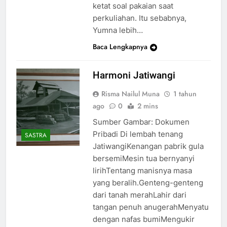
ketat soal pakaian saat
perkuliahan. Itu sebabnya,
Yumna lebih…
Baca Lengkapnya
Harmoni Jatiwangi
Risma Nailul Muna
1 tahun
ago
0
2 mins
Sumber Gambar: Dokumen
Pribadi Di lembah tenang
SASTRA
JatiwangiKenangan pabrik gula
bersemiMesin tua bernyanyi
lirihTentang manisnya masa
yang beralih.Genteng-genteng
dari tanah merahLahir dari
tangan penuh anugerahMenyatu
dengan nafas bumiMengukir