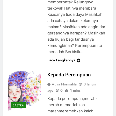
memberontak Relungnya
terkoyak Hatinya membara
Kuasanya tiada daya Masihkah
ada cahaya dalam kelamnya
malam? Masihkah ada angin dari
gersangnya harapan? Masihkah
ada hujan bagi tandusnya
kemungkinan? Perempuan itu
menadah Berbisik…
Baca Lengkapnya
Kepada Perempuan
Aulia Normalita
3 tahun
ago
0
1 mins
Kepada perempuan,merah-
merah memeriahkan
SASTRA
marahmeremehkan kalah