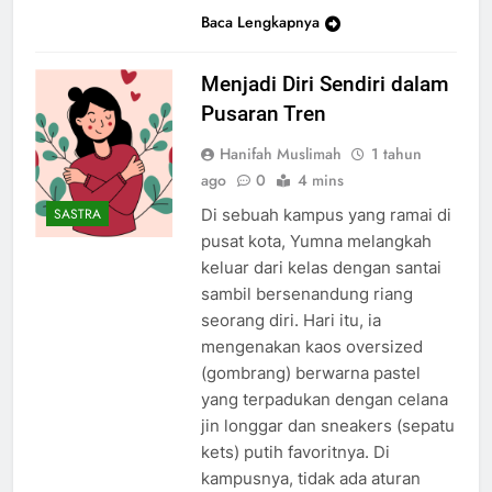
Baca Lengkapnya
Menjadi Diri Sendiri dalam
Pusaran Tren
Hanifah Muslimah
1 tahun
ago
0
4 mins
Di sebuah kampus yang ramai di
SASTRA
pusat kota, Yumna melangkah
keluar dari kelas dengan santai
sambil bersenandung riang
seorang diri. Hari itu, ia
mengenakan kaos oversized
(gombrang) berwarna pastel
yang terpadukan dengan celana
jin longgar dan sneakers (sepatu
kets) putih favoritnya. Di
kampusnya, tidak ada aturan