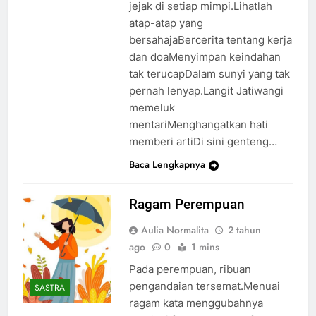
jejak di setiap mimpi.Lihatlah
atap-atap yang
bersahajaBercerita tentang kerja
dan doaMenyimpan keindahan
tak terucapDalam sunyi yang tak
pernah lenyap.Langit Jatiwangi
memeluk
mentariMenghangatkan hati
memberi artiDi sini genteng…
Baca Lengkapnya
Ragam Perempuan
Aulia Normalita
2 tahun
ago
0
1 mins
Pada perempuan, ribuan
pengandaian tersemat.Menuai
SASTRA
ragam kata menggubahnya