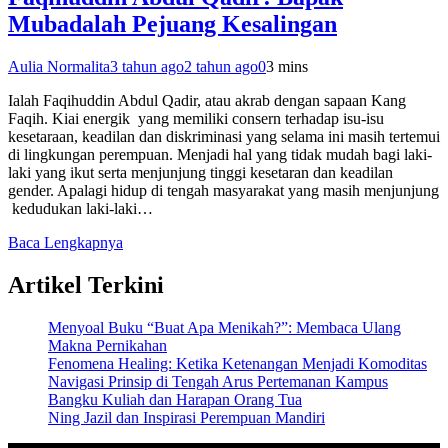
Mubadalah Pejuang Kesalingan
Aulia Normalita
3 tahun ago
2 tahun ago
0
3 mins
Ialah Faqihuddin Abdul Qadir, atau akrab dengan sapaan Kang
Faqih. Kiai energik yang memiliki consern terhadap isu-isu
kesetaraan, keadilan dan diskriminasi yang selama ini masih tertemui
di lingkungan perempuan. Menjadi hal yang tidak mudah bagi laki-
laki yang ikut serta menjunjung tinggi kesetaran dan keadilan
gender. Apalagi hidup di tengah masyarakat yang masih menjunjung
kedudukan laki-laki…
Baca Lengkapnya
Artikel Terkini
Menyoal Buku “Buat Apa Menikah?”: Membaca Ulang
Makna Pernikahan
Fenomena Healing: Ketika Ketenangan Menjadi Komoditas
Navigasi Prinsip di Tengah Arus Pertemanan Kampus
Bangku Kuliah dan Harapan Orang Tua
Ning Jazil dan Inspirasi Perempuan Mandiri