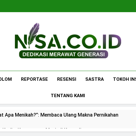
Nisa.co.id
Dedikasi Merawat Generasi
OLOM
REPORTASE
RESENSI
SASTRA
TOKOH IN
TENTANG KAMI
at Apa Menikah?”: Membaca Ulang Makna Pernikahan
: Ketika Ketenangan Menjadi Komoditas