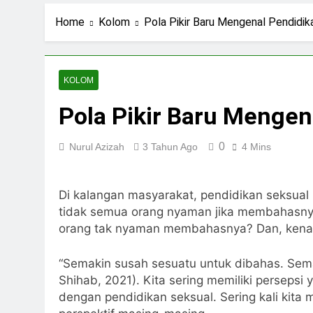
1 Hari Ago
Navigasi Prinsip
Home
Kolom
Pola Pikir Baru Mengenal Pendidik
2 Hari Ago
Ning Jazil dan Ins
4 Hari Ago
KOLOM
Stigma Skincare La
Pola Pikir Baru Mengen
6 Hari Ago
0
Nurul Azizah
3 Tahun Ago
4 Mins
Di kalangan masyarakat, pendidikan seksual
tidak semua orang nyaman jika membahasn
orang tak nyaman membahasnya? Dan, ken
“Semakin susah sesuatu untuk dibahas. Sema
Shihab, 2021). Kita sering memiliki perseps
dengan pendidikan seksual. Sering kali ki