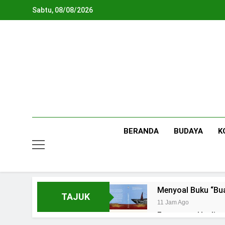
Skip
Sabtu, 08/08/2026
to
content
BERANDA
BUDAYA
K
Menyoal Buku “Bu
TAJUK
11 Jam Ago
Fenomena Healing