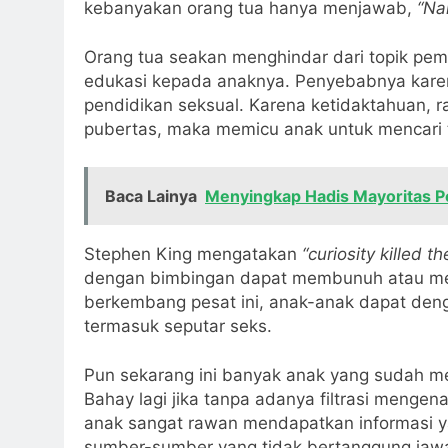
kebanyakan orang tua hanya menjawab,
“Na
Orang tua seakan menghindar dari topik pem
edukasi kepada anaknya. Penyebabnya karena
pendidikan seksual. Karena ketidaktahuan, 
pubertas, maka memicu anak untuk mencari t
Baca Lainya
Menyingkap Hadis Mayoritas 
Stephen King mengatakan
“curiosity killed th
dengan bimbingan dapat membunuh atau memb
berkembang pesat ini, anak-anak dapat de
termasuk seputar seks.
Pun sekarang ini banyak anak yang sudah m
Bahay lagi jika tanpa adanya filtrasi mengen
anak sangat rawan mendapatkan informasi y
sumber-sumber yang tidak bertanggung jaw