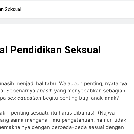
 di Tengah Arus Pertemanan Kampus
Bangku K
an Seksual
3 Hari Ago
pirasi Perempuan Mandiri
Pujian, Tuntutan,
5 Hari Ago
ki-laki
al Pendidikan Seksual
 masih menjadi hal tabu. Walaupun penting, nyatanya
ya. Sebenarnya
apasih
yang menyebabkan sebagian
apa
sex education
begitu penting bagi anak-anak?
kin penting sesuatu itu harus dibahas!” (Najwa
i yang sama mengenai ilmu pengetahuan, namun tidak
ta memaknainya dengan berbeda-beda sesuai dengan