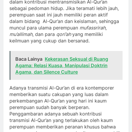
dalam kontribusi mentransmisikan Al-Qur’an
sebagai pedoman hidup. Jika teramati lebih jauh,
perempuan saat ini jauh memiliki peran aktif
dalam bidang Al-Qur’an dan keislaman, sehingga
muncul para ulama perempuan
mufassrirah
,
mu’allimah
, dan para
qori’ah
yang memiliki
keilmuan yang cukup dan bersanad.
Baca Lainya
Kekerasan Seksual di Ruang
Agama: Relasi Kuasa, Manipulasi Doktrin
Agama, dan Silence Culture
Adanya transmisi Al-Qur’an di era kontemporer
memberikan suatu cakupan yang luas dalam
perkembangan Al-Qur’an yang hari ini kaum
perempuan sudah banyak berperan.
Penggambaran adanya sebuah kontribusi
transmisi Al-Qur’an yang terlakukan oleh kaum
perempuan memberikan peranan khusus bahwa