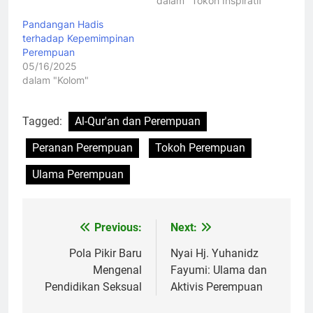
dalam "Tokoh Inspiratif"
Pandangan Hadis
terhadap Kepemimpinan
Perempuan
05/16/2025
dalam "Kolom"
Tagged:
Al-Qur'an dan Perempuan
Peranan Perempuan
Tokoh Perempuan
Ulama Perempuan
Previous:
Next:
Navigasi
pos
Pola Pikir Baru
Nyai Hj. Yuhanidz
Mengenal
Fayumi: Ulama dan
Pendidikan Seksual
Aktivis Perempuan