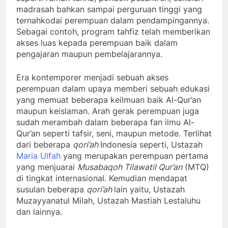
madrasah bahkan sampai perguruan tinggi yang
ternahkodai perempuan dalam pendampingannya.
Sebagai contoh, program tahfiz telah memberikan
akses luas kepada perempuan baik dalam
pengajaran maupun pembelajarannya.
Era kontemporer menjadi sebuah akses
perempuan dalam upaya memberi sebuah edukasi
yang memuat beberapa keilmuan baik Al-Qur’an
maupun keislaman. Arah gerak perempuan juga
sudah merambah dalam beberapa fan ilmu Al-
Qur’an seperti tafsir, seni, maupun metode. Terlihat
dari beberapa
qori’ah
Indonesia seperti, Ustazah
Maria Ulfah
yang merupakan perempuan pertama
yang menjuarai
Musabaqoh Tilawatil Qur’an
(MTQ)
di tingkat internasional. Kemudian mendapat
susulan beberapa
qori’ah
lain yaitu, Ustazah
Muzayyanatul Milah, Ustazah Mastiah Lestaluhu
dan lainnya.