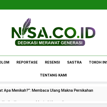
Nisa.co.id
Dedikasi Merawat Generasi
OLOM
REPORTASE
RESENSI
SASTRA
TOKOH IN
TENTANG KAMI
at Apa Menikah?”: Membaca Ulang Makna Pernikahan
: Ketika Ketenangan Menjadi Komoditas