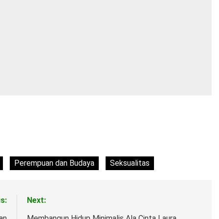
Perempuan dan Budaya
Seksualitas
s:
Next:
an
Membangun Hidup Minimalis Ala Cinta Laura