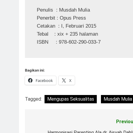
Penulis  : Musdah Mulia

Penerbit : Opus Press

Cetakan  : I, Februari 2015

Tebal    : xix + 235 halaman

ISBN     : 978-602-290-033-7
Bagikan ini:
Facebook
X
Tagged:
Mengupas Seksualitas
Musdah Mulia
Previou
Navigasi
Harmonisasi Parenting Ala dr. Aisyah Dahl