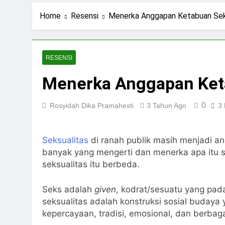
1 Hari Ago
Navigasi Prinsip
Home
Resensi
Menerka Anggapan Ketabuan Sek
2 Hari Ago
Ning Jazil dan Ins
4 Hari Ago
RESENSI
Stigma Skincare La
Menerka Anggapan Ket
5 Hari Ago
0
Rosyidah Dika Pramahesti
3 Tahun Ago
3 
Seksualitas
di ranah publik masih menjadi an
banyak yang mengerti dan menerka apa itu 
seksualitas itu berbeda.
Seks adalah
given
, kodrat/sesuatu yang pada
seksualitas adalah konstruksi sosial budaya y
kepercayaan, tradisi, emosional, dan berbag