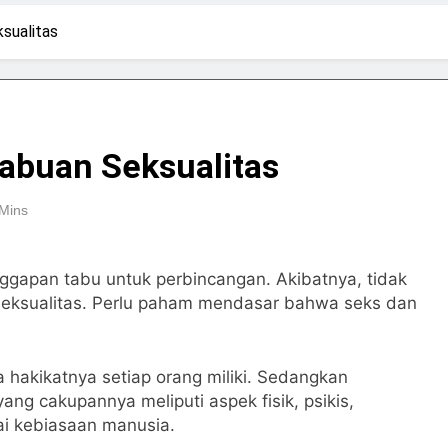
 di Tengah Arus Pertemanan Kampus
Bangku K
sualitas
3 Hari Ago
pirasi Perempuan Mandiri
Pujian, Tuntutan,
5 Hari Ago
ki-laki
abuan Seksualitas
Mins
ggapan tabu untuk perbincangan. Akibatnya, tidak
seksualitas. Perlu paham mendasar bahwa seks dan
 hakikatnya setiap orang miliki. Sedangkan
ang cakupannya meliputi aspek fisik, psikis,
ai kebiasaan manusia.