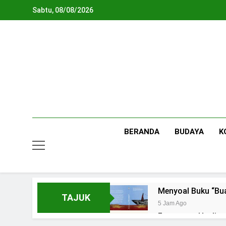
Skip
Sabtu, 08/08/2026
to
content
BERANDA
BUDAYA
K
Menyoal Buku “Bu
TAJUK
5 Jam Ago
Fenomena Healing