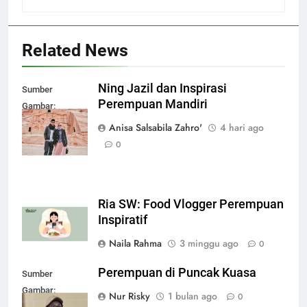
Related News
Ning Jazil dan Inspirasi
Sumber
Perempuan Mandiri
Gambar:
radarkediri.jawapos.com
Anisa Salsabila Zahro'
4 hari ago
0
Ria SW: Food Vlogger Perempuan
Inspiratif
Naila Rahma
3 minggu ago
0
Perempuan di Puncak Kuasa
Sumber
Gambar:
Nur Risky
1 bulan ago
0
timesmalut.com