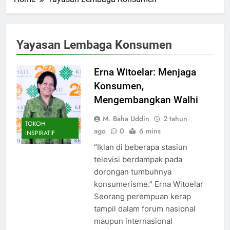
Yayasan Lembaga Konsumen
Erna Witoelar: Menjaga
Konsumen,
Mengembangkan Walhi
M. Baha Uddin
2 tahun
TOKOH
ago
0
6 mins
INSPIRATIF
“Iklan di beberapa stasiun
televisi berdampak pada
dorongan tumbuhnya
konsumerisme.” Erna Witoelar
Seorang perempuan kerap
tampil dalam forum nasional
maupun internasional