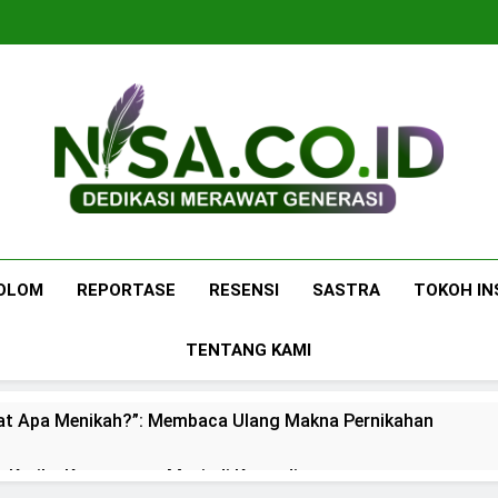
Nisa.co.id
Dedikasi Merawat Generasi
OLOM
REPORTASE
RESENSI
SASTRA
TOKOH IN
TENTANG KAMI
at Apa Menikah?”: Membaca Ulang Makna Pernikahan
: Ketika Ketenangan Menjadi Komoditas