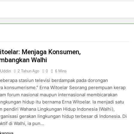
 di Tengah Arus Pertemanan Kampus
Bangku K
3 Hari Ago
pirasi Perempuan Mandiri
Pujian, Tuntutan,
5 Hari Ago
ki-laki
itoelar: Menjaga Konsumen,
mbangkan Walhi
 Uddin
2 Tahun Ago
0
6 Mins
 beberapa stasiun televisi berdampak pada dorongan
a konsumerisme.” Erna Witoelar Seorang perempuan kerap
lam forum nasional maupun internasional membicarakan
ingkungan hidup itu bernama Erna Witoelar. Ia menjadi satu
an pendiri Wahana Lingkungan Hidup Indonesia (Walhi),
ganisasi gerakan lingkungan hidup terbesar di Indonesia. Di
ktif di Walhi, ia pun…
kapnya