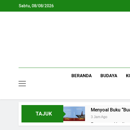
Skip
Sabtu, 08/08/2026
to
content
BERANDA
BUDAYA
K
Menyoal Buku “Bu
TAJUK
3 Jam Ago
Fenomena Healing