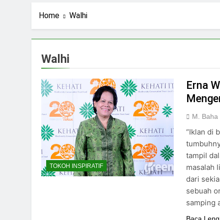
1 Hari Ago
Navigasi Prinsip
Home
Walhi
2 Hari Ago
Ning Jazil dan Ins
4 Hari Ago
Walhi
Stigma Skincare La
5 Hari Ago
Erna W
Menge
M. Baha
“Iklan di
tumbuhny
tampil da
masalah l
TOKOH INSPIRATIF
dari seki
sebuah or
samping a
Baca Leng