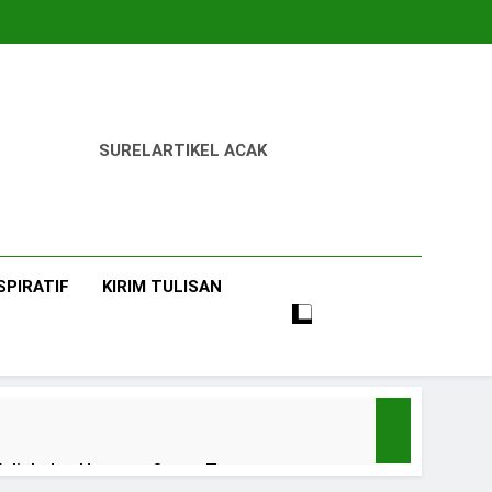
SUREL
ARTIKEL ACAK
SPIRATIF
KIRIM TULISAN
uliah dan Harapan Orang Tua