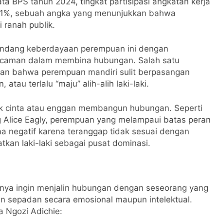
ta BPS tahun 2024, tingkat partisipasi angkatan kerja
,41%, sebuah angka yang menunjukkan bahwa
 ranah publik.
mandang keberdayaan perempuan ini dengan
ncaman dalam membina hubungan. Salah satu
pan bahwa perempuan mandiri sulit berpasangan
 atau terlalu “maju” alih-alih laki-laki.
ak cinta atau enggan membangun hubungan. Seperti
og Alice Eagly, perempuan yang melampaui batas peran
gma negatif karena teranggap tidak sesuai dengan
an laki-laki sebagai pusat dominasi.
anya ingin menjalin hubungan dengan seseorang yang
n sepadan secara emosional maupun intelektual.
a Ngozi Adichie: