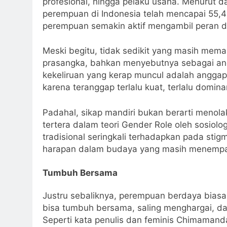
profesional, hingga pelaku usaha. Menurut da
perempuan di Indonesia telah mencapai 55
perempuan semakin aktif mengambil peran di
Meski begitu, tidak sedikit yang masih me
prasangka, bahkan menyebutnya sebagai a
kekeliruan yang kerap muncul adalah angga
karena teranggap terlalu kuat, terlalu dominan,
Padahal, sikap mandiri bukan berarti menol
tertera dalam teori Gender Role oleh sosiol
tradisional seringkali terhadapkan pada sti
harapan dalam budaya yang masih menempatk
Tumbuh Bersama
Justru sebaliknya, perempuan berdaya bias
bisa tumbuh bersama, saling menghargai, da
Seperti kata penulis dan feminis Chimamand