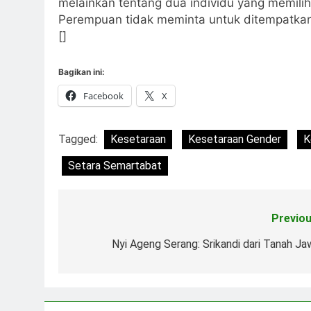
melainkan tentang dua individu yang memili
Perempuan tidak meminta untuk ditempatkan 
[]
Bagikan ini:
Facebook
X
Tagged:
Kesetaraan
Kesetaraan Gender
K
Setara Semartabat
Previou
Navigasi
pos
Nyi Ageng Serang: Srikandi dari Tanah Ja