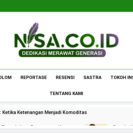
Nisa.co.id
Dedikasi Merawat Generasi
OLOM
REPORTASE
RESENSI
SASTRA
TOKOH IN
TENTANG KAMI
: Ketika Ketenangan Menjadi Komoditas
 di Tengah Arus Pertemanan Kampus
Bangku K