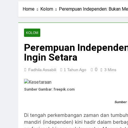
1 Hari Ago
Ning Jazil dan Ins
Home
Kolom
Perempuan Independen: Bukan Meny
3 Hari Ago
Stigma Skincare La
4 Hari Ago
KOLOM
Standar Kecantika
Perempuan Independen
6 Hari Ago
Ingin Setara
0
Fadhila Assabili
1 Tahun Ago
3 Mins
Sumber Gambar: freepik.com
Sumber
Di tengah perkembangan zaman dan tumbuh
mandiri (independen) kini hadir dalam berb