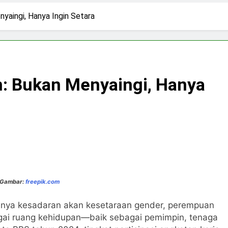
2 Hari Ago
pirasi Perempuan Mandiri
Pujian, Tuntutan,
aingi, Hanya Ingin Setara
4 Hari Ago
ki-laki
Skincare untuk Semua Gender
6 Hari Ago
n di Media Sosial
: Bukan Menyaingi, Hanya
 Gambar:
freepik.com
nya kesadaran akan kesetaraan gender, perempuan
agai ruang kehidupan—baik sebagai pemimpin, tenaga