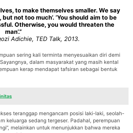
elves, to make themselves smaller. We say
, but not too much’. ‘You should aim to be
ssful. Otherwise, you would threaten the
man’.”
zi Adichie, TED Talk, 2013.
uan sering kali terminta menyesuaikan diri demi
 Sayangnya, dalam masyarakat yang masih kental
perempuan kerap mendapat tafsiran sebagai bentuk
nitas
kses teranggap mengancam posisi laki-laki, seolah-
lam keluarga sedang tergeser. Padahal, perempuan
ingi”, melainkan untuk menunjukkan bahwa mereka