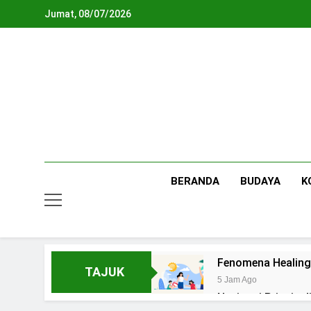
Skip
Jumat, 08/07/2026
to
content
BERANDA
BUDAYA
K
Fenomena Healing
TAJUK
5 Jam Ago
Navigasi Prinsip