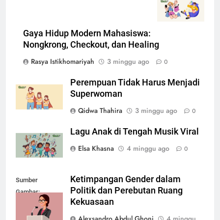
Gaya Hidup Modern Mahasiswa:
Nongkrong, Checkout, dan Healing
Rasya Istikhomariyah
3 minggu ago
0
Perempuan Tidak Harus Menjadi
Superwoman
Qidwa Thahira
3 minggu ago
0
Lagu Anak di Tengah Musik Viral
Elsa Khasna
4 minggu ago
0
Ketimpangan Gender dalam
Sumber
Politik dan Perebutan Ruang
Gambar:
Kekuasaan
depositphotos.com
Alexsandro Abdul Ghoni
4 minggu