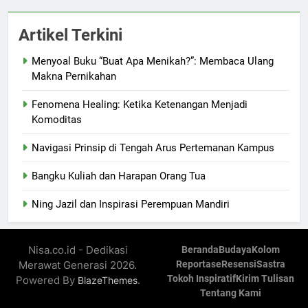
Artikel Terkini
Menyoal Buku “Buat Apa Menikah?”: Membaca Ulang
Makna Pernikahan
Fenomena Healing: Ketika Ketenangan Menjadi
Komoditas
Navigasi Prinsip di Tengah Arus Pertemanan Kampus
Bangku Kuliah dan Harapan Orang Tua
Ning Jazil dan Inspirasi Perempuan Mandiri
Nisa.co.id - Dedikasi
Beranda
Budaya
Kolom
Merawat Generasi 2026.
Reportase
Resensi
Sastra
Tokoh Inspiratif
Kirim Tulisan
Powered By
.
BlazeThemes
Tentang Kami