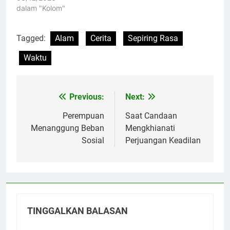
dalam "Kolom"
Tagged:
Alam
Cerita
Sepiring Rasa
Waktu
Previous:
Next:
Navigasi
pos
Perempuan
Saat Candaan
Menanggung Beban
Mengkhianati
Sosial
Perjuangan Keadilan
TINGGALKAN BALASAN