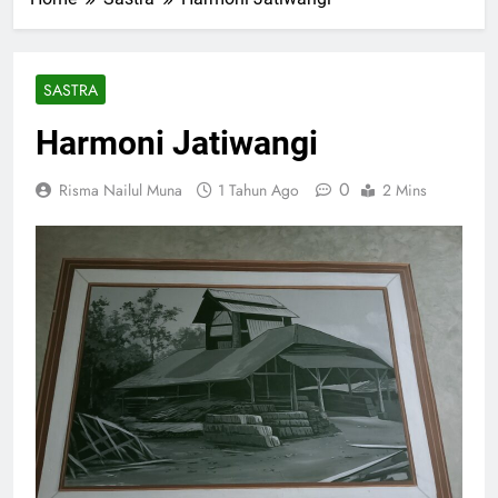
SASTRA
Harmoni Jatiwangi
0
Risma Nailul Muna
1 Tahun Ago
2 Mins