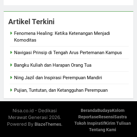
Artikel Terkini
Fenomena Healing: Ketika Ketenangan Menjadi
Komoditas
Navigasi Prinsip di Tengah Arus Pertemanan Kampus
Bangku Kuliah dan Harapan Orang Tua
Ning Jazil dan Inspirasi Perempuan Mandiri
Pujian, Tuntutan, dan Ketangguhan Perempuan
Nisa.co.id - Dedikasi
Beranda
Budaya
Kolom
Merawat Generasi 2026.
Reportase
Resensi
Sastra
Tokoh Inspiratif
Kirim Tulisan
Powered By
.
BlazeThemes
Tentang Kami