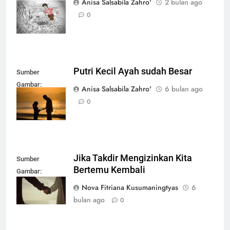
Anisa Salsabila Zahro'
2 bulan ago
warungsatekamu.org
0
Putri Kecil Ayah sudah Besar
Sumber
Gambar:
Anisa Salsabila Zahro'
6 bulan ago
pixabay.com
0
Jika Takdir Mengizinkan Kita
Sumber
Bertemu Kembali
Gambar:
istockphoto.com
Nova Fitriana Kusumaningtyas
6
bulan ago
0