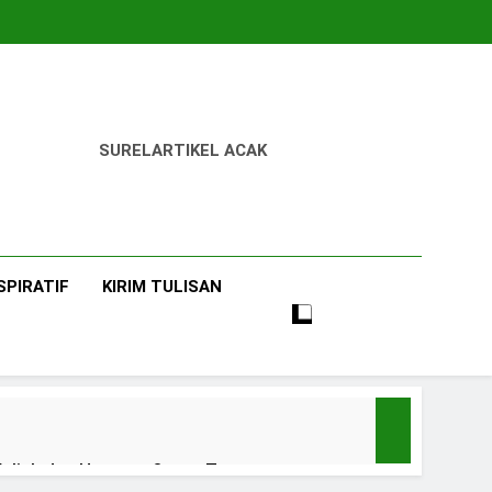
SUREL
ARTIKEL ACAK
SPIRATIF
KIRIM TULISAN
uliah dan Harapan Orang Tua