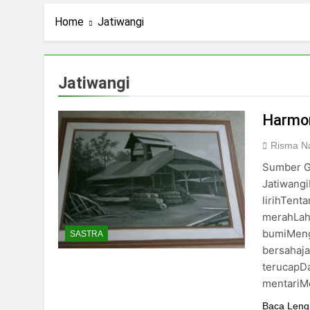
2 Hari Ago
Ning Jazil dan Ins
Home
Jatiwangi
3 Hari Ago
Stigma Skincare La
5 Hari Ago
Jatiwangi
Standar Kecantika
7 Hari Ago
Harmon
Risma Na
Sumber G
Jatiwangi
lirihTent
merahLah
bumiMengu
SASTRA
bersahaja
terucapDa
mentariMe
Baca Leng