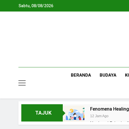
Skip
Sabtu, 08/08/2026
to
content
BERANDA
BUDAYA
K
Fenomena Healing
TAJUK
12 Jam Ago
Navigasi Prinsip