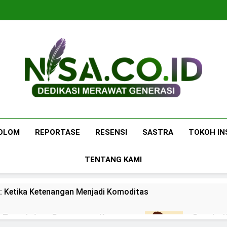
Nisa.co.id
Dedikasi Merawat Generasi
OLOM
REPORTASE
RESENSI
SASTRA
TOKOH IN
TENTANG KAMI
: Ketika Ketenangan Menjadi Komoditas
 di Tengah Arus Pertemanan Kampus
Bangku K