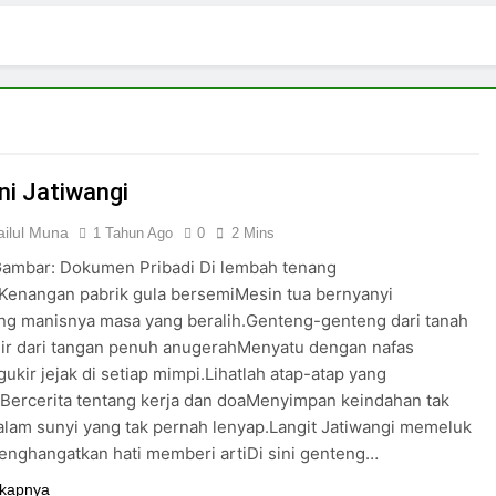
3 Hari Ago
pirasi Perempuan Mandiri
Pujian, Tuntutan,
4 Hari Ago
ki-laki
Skincare untuk Semua Gender
7 Hari Ago
n di Media Sosial
i Jatiwangi
ilul Muna
1 Tahun Ago
0
2 Mins
ambar: Dokumen Pribadi Di lembah tenang
Kenangan pabrik gula bersemiMesin tua bernyanyi
ang manisnya masa yang beralih.Genteng-genteng dari tanah
ir dari tangan penuh anugerahMenyatu dengan nafas
kir jejak di setiap mimpi.Lihatlah atap-atap yang
Bercerita tentang kerja dan doaMenyimpan keindahan tak
lam sunyi yang tak pernah lenyap.Langit Jatiwangi memeluk
nghangatkan hati memberi artiDi sini genteng…
kapnya