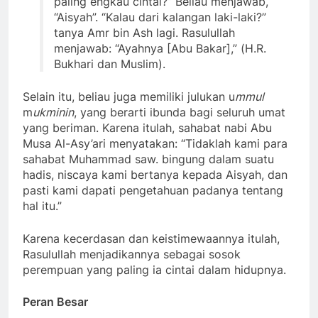
paling engkau cintai?” Beliau menjawab,
“Aisyah”. “Kalau dari kalangan laki-laki?”
tanya Amr bin Ash lagi. Rasulullah
menjawab: “Ayahnya [Abu Bakar],” (H.R.
Bukhari dan Muslim).
Selain itu, beliau juga memiliki julukan u
mmul
m
ukminin
, yang berarti ibunda bagi seluruh umat
yang beriman. Karena itulah, sahabat nabi Abu
Musa Al-Asy’ari menyatakan: “Tidaklah kami para
sahabat Muhammad saw. bingung dalam suatu
hadis, niscaya kami bertanya kepada Aisyah, dan
pasti kami dapati pengetahuan padanya tentang
hal itu.”
Karena kecerdasan dan keistimewaannya itulah,
Rasulullah menjadikannya sebagai sosok
perempuan yang paling ia cintai dalam hidupnya.
Peran Besar