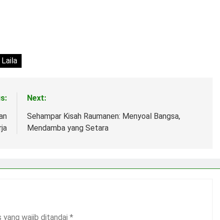
 Laila
s:
Next:
an
Sehampar Kisah Raumanen: Menyoal Bangsa,
ja
Mendamba yang Setara
 yang wajib ditandai
*