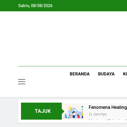
Skip
Sabtu, 08/08/2026
to
content
BERANDA
BUDAYA
K
Fenomena Healing
TAJUK
11 Jam Ago
Navigasi Prinsip