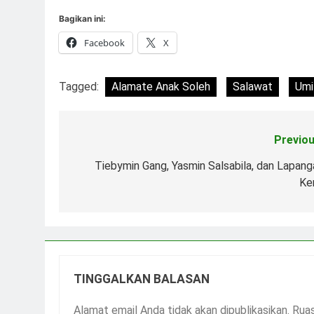
Bagikan ini:
Facebook
X
Tagged:
Alamate Anak Soleh
Salawat
Umi
Previou
Navigasi
pos
Tiebymin Gang, Yasmin Salsabila, dan Lapang
Ker
TINGGALKAN BALASAN
Alamat email Anda tidak akan dipublikasikan.
Ruas