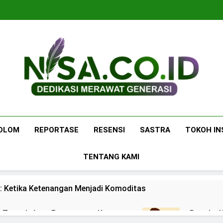
Nisa.co.id
Dedikasi Merawat Generasi
OLOM
REPORTASE
RESENSI
SASTRA
TOKOH IN
TENTANG KAMI
: Ketika Ketenangan Menjadi Komoditas
 di Tengah Arus Pertemanan Kampus
Bangku K