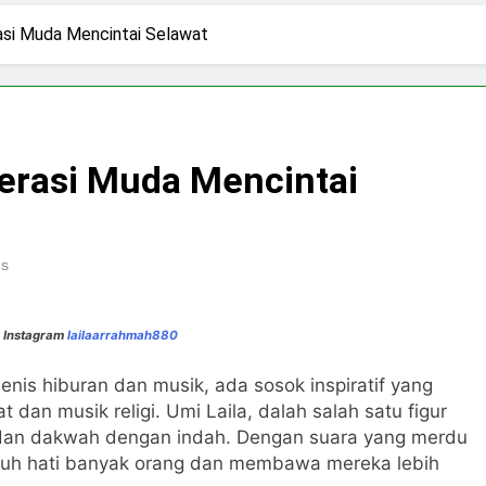
3 Hari Ago
pirasi Perempuan Mandiri
Pujian, Tuntutan,
erasi Muda Mencintai Selawat
4 Hari Ago
ki-laki
Skincare untuk Semua Gender
7 Hari Ago
n di Media Sosial
nerasi Muda Mencintai
ns
 Instagram
lailaarrahmah880
nis hiburan dan musik, ada sosok inspiratif yang
an musik religi. Umi Laila, dalah salah satu figur
 dan dakwah dengan indah. Dengan suara yang merdu
tuh hati banyak orang dan membawa mereka lebih