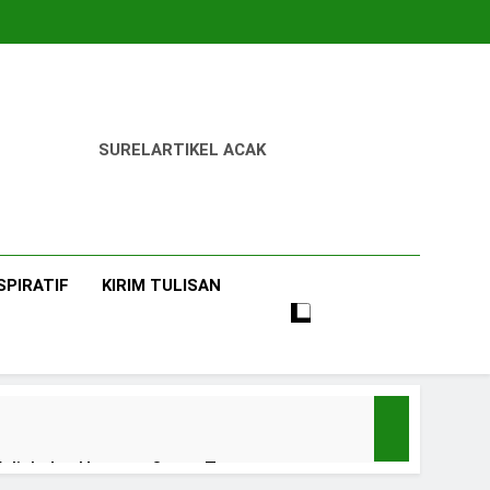
SUREL
ARTIKEL ACAK
SPIRATIF
KIRIM TULISAN
uliah dan Harapan Orang Tua