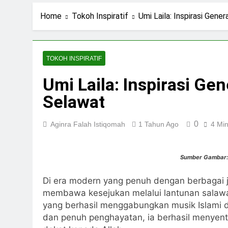
2 Hari Ago
Ning Jazil dan Ins
Home
Tokoh Inspiratif
Umi Laila: Inspirasi Gen
3 Hari Ago
Stigma Skincare La
5 Hari Ago
TOKOH INSPIRATIF
Standar Kecantika
Umi Laila: Inspirasi Ge
7 Hari Ago
Selawat
0
Aginra Falah Istiqomah
1 Tahun Ago
4 Mi
Sumber Gambar:
Di era modern yang penuh dengan berbagai je
membawa kesejukan melalui lantunan salawat d
yang berhasil menggabungkan musik Islami
dan penuh penghayatan, ia berhasil menyen