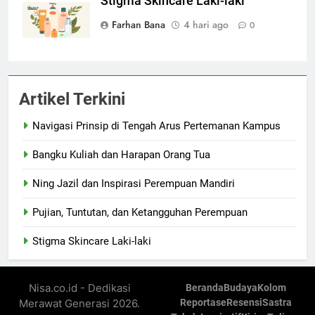
Stigma Skincare Laki-laki
Farhan Bana
4 hari ago
0
Artikel Terkini
Navigasi Prinsip di Tengah Arus Pertemanan Kampus
Bangku Kuliah dan Harapan Orang Tua
Ning Jazil dan Inspirasi Perempuan Mandiri
Pujian, Tuntutan, dan Ketangguhan Perempuan
Stigma Skincare Laki-laki
Nisa.co.id - Dedikasi
Beranda
Budaya
Kolom
Merawat Generasi 2026.
Reportase
Resensi
Sastra