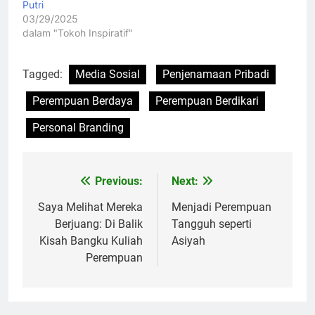
Putri
03/29/2025
dalam "Tokoh Inspiratif"
Tagged:
Media Sosial
Penjenamaan Pribadi
Perempuan Berdaya
Perempuan Berdikari
Personal Branding
Previous:
Next:
Navigasi
pos
Saya Melihat Mereka
Menjadi Perempuan
Berjuang: Di Balik
Tangguh seperti
Kisah Bangku Kuliah
Asiyah
Perempuan