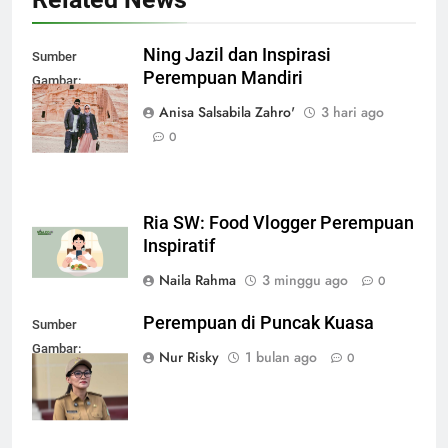
Ning Jazil dan Inspirasi
Sumber
Perempuan Mandiri
Gambar:
radarkediri.jawapos.com
Anisa Salsabila Zahro'
3 hari ago
0
Ria SW: Food Vlogger Perempuan
Inspiratif
Naila Rahma
3 minggu ago
0
Perempuan di Puncak Kuasa
Sumber
Gambar:
Nur Risky
1 bulan ago
0
timesmalut.com