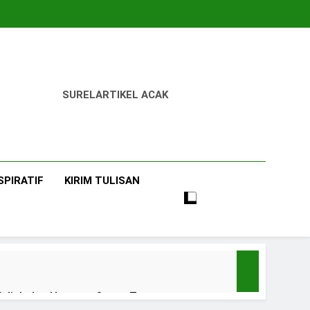
SUREL
ARTIKEL ACAK
SPIRATIF
KIRIM TULISAN
uliah dan Harapan Orang Tua