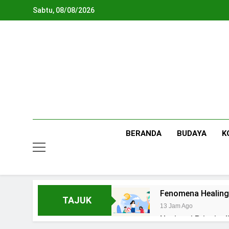
Skip
Sabtu, 08/08/2026
to
content
BERANDA
BUDAYA
K
Fenomena Healing
TAJUK
13 Jam Ago
Navigasi Prinsip