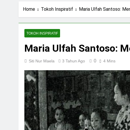
2 Hari Ago
Ning Jazil dan Ins
Home
Tokoh Inspiratif
Maria Ulfah Santoso: M
3 Hari Ago
Stigma Skincare La
5 Hari Ago
TOKOH INSPIRATIF
Standar Kecantika
Maria Ulfah Santoso: 
7 Hari Ago
0
Siti Nur Maela
3 Tahun Ago
4 Mins