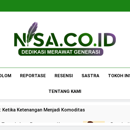
Nisa.co.id
Dedikasi Merawat Generasi
OLOM
REPORTASE
RESENSI
SASTRA
TOKOH IN
TENTANG KAMI
: Ketika Ketenangan Menjadi Komoditas
 di Tengah Arus Pertemanan Kampus
Bangku K