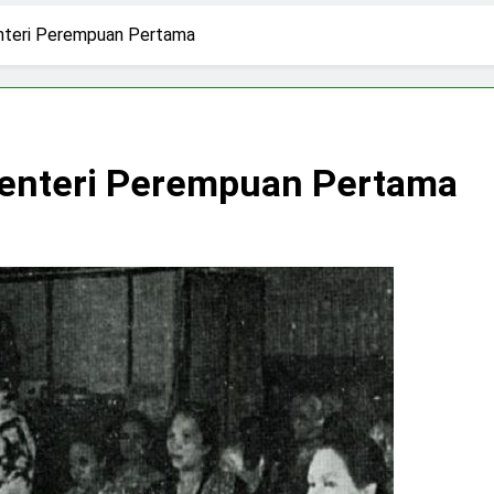
3 Hari Ago
pirasi Perempuan Mandiri
Pujian, Tuntutan,
enteri Perempuan Pertama
4 Hari Ago
ki-laki
Skincare untuk Semua Gender
7 Hari Ago
n di Media Sosial
Menteri Perempuan Pertama