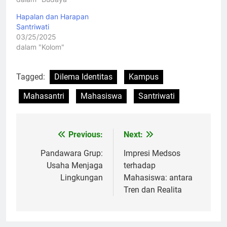
Hapalan dan Harapan
Santriwati
03/25/2025
dalam "Kolom"
Tagged:
Dilema Identitas
Kampus
Mahasantri
Mahasiswa
Santriwati
Previous:
Next:
Navigasi
pos
Pandawara Grup:
Impresi Medsos
Usaha Menjaga
terhadap
Lingkungan
Mahasiswa: antara
Tren dan Realita