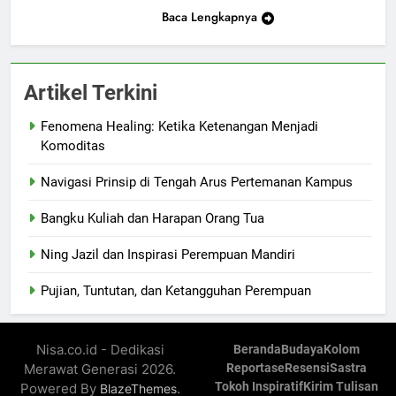
Baca Lengkapnya
Artikel Terkini
Fenomena Healing: Ketika Ketenangan Menjadi
Komoditas
Navigasi Prinsip di Tengah Arus Pertemanan Kampus
Bangku Kuliah dan Harapan Orang Tua
Ning Jazil dan Inspirasi Perempuan Mandiri
Pujian, Tuntutan, dan Ketangguhan Perempuan
Nisa.co.id - Dedikasi
Beranda
Budaya
Kolom
Merawat Generasi 2026.
Reportase
Resensi
Sastra
Tokoh Inspiratif
Kirim Tulisan
Powered By
.
BlazeThemes