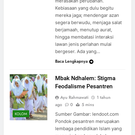
merasakan perubahan.
Kebiasaan yang dulu begitu
mereka jaga; mendengar azan
segera berwudu, menjaga salat
berjamaah, menutup aurat,
hingga membatasi interaksi
lawan jenis perlahan mulai
bergeser. Ada yang…
Baca Lengkapnya
Mbak Ndhalem: Stigma
Feodalisme Pesantren
Ayu Rahmawati
1 tahun
ago
0
5 mins
Sumber Gambar: lendoot.com
KOLOM
Pondok pesantren merupakan
lembaga pendidikan Islam yang