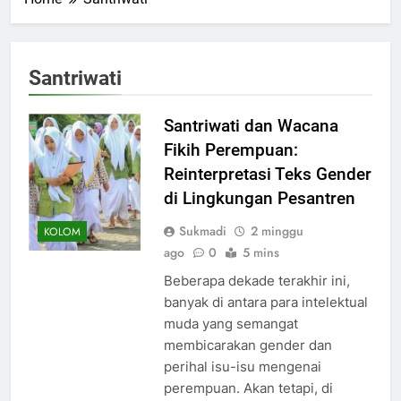
Santriwati
Santriwati dan Wacana
Fikih Perempuan:
Reinterpretasi Teks Gender
di Lingkungan Pesantren
Sukmadi
2 minggu
KOLOM
ago
0
5 mins
Beberapa dekade terakhir ini,
banyak di antara para intelektual
muda yang semangat
membicarakan gender dan
perihal isu-isu mengenai
perempuan. Akan tetapi, di