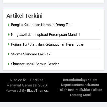
Artikel Terkini
Bangku Kuliah dan Harapan Orang Tua
Ning Jazil dan Inspirasi Perempuan Mandiri
Pujian, Tuntutan, dan Ketangguhan Perempuan
Stigma Skincare Laki-laki
Skincare untuk Semua Gender
Nisa.co.id - Dedikasi
Beranda
Budaya
Kolom
Merawat Generasi 2026.
Reportase
Resensi
Sastra
Tokoh Inspiratif
Kirim Tulisan
Powered By
.
BlazeThemes
Tentang Kami