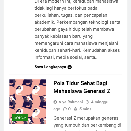
Di era modern ini, kehidupan mahasiswa
tidak lagi hanya berfokus pada
perkuliahan, tugas, dan pencapaian
akademik. Perkembangan teknologi serta
perubahan gaya hidup telah membawa
banyak kebiasaan baru yang
memengaruhi cara mahasiswa menjalani
kehidupan sehari-hari. Kemudahan akses
informasi, media sosial, serta…
Baca Lengkapnya
Pola Tidur Sehat Bagi
Mahasiswa Generasi Z
Alya Rahmani
4 minggu
ago
0
5 mins
Generasi Z merupakan generasi
KOLOM
yang tumbuh dan berkembang di