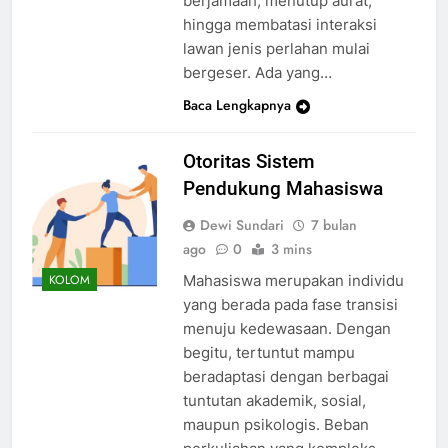
berjamaah, menutup aurat,
hingga membatasi interaksi
lawan jenis perlahan mulai
bergeser. Ada yang…
Baca Lengkapnya
Otoritas Sistem
Pendukung Mahasiswa
Dewi Sundari
7 bulan
ago
0
3 mins
Mahasiswa merupakan individu
KOLOM
yang berada pada fase transisi
menuju kedewasaan. Dengan
begitu, tertuntut mampu
beradaptasi dengan berbagai
tuntutan akademik, sosial,
maupun psikologis. Beban