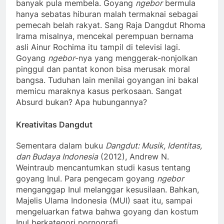
banyak pula membela. Goyang
ngebor
bermula
hanya sebatas hiburan malah termaknai sebagai
pemecah belah rakyat. Sang Raja Dangdut Rhoma
Irama misalnya, mencekal perempuan bernama
asli Ainur Rochima itu tampil di televisi lagi.
Goyang
ngebor
-nya yang menggerak-nonjolkan
pinggul dan pantat konon bisa merusak moral
bangsa. Tuduhan lain menilai goyangan ini bakal
memicu maraknya kasus perkosaan. Sangat
Absurd bukan? Apa hubungannya?
Kreativitas Dangdut
Sementara dalam buku
Dangdut: Musik, Identitas,
dan Budaya Indonesia
(2012), Andrew N.
Weintraub mencantumkan studi kasus tentang
goyang Inul. Para pengecam goyang
ngebor
menganggap Inul melanggar kesusilaan. Bahkan,
Majelis Ulama Indonesia (MUI) saat itu, sampai
mengeluarkan fatwa bahwa goyang dan kostum
Inul berkategori pornografi.