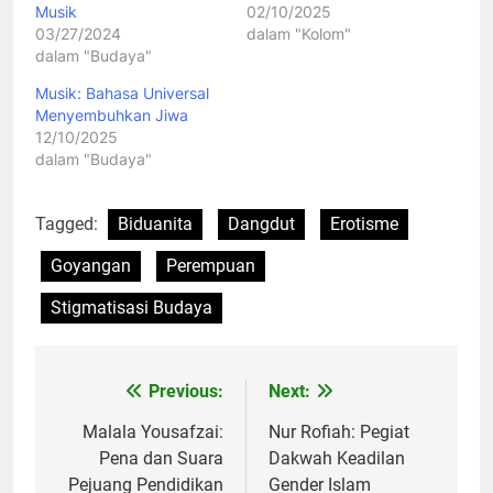
Musik
02/10/2025
03/27/2024
dalam "Kolom"
dalam "Budaya"
Musik: Bahasa Universal
Menyembuhkan Jiwa
12/10/2025
dalam "Budaya"
Tagged:
Biduanita
Dangdut
Erotisme
Goyangan
Perempuan
Stigmatisasi Budaya
Previous:
Next:
Navigasi
pos
Malala Yousafzai:
Nur Rofiah: Pegiat
Pena dan Suara
Dakwah Keadilan
Pejuang Pendidikan
Gender Islam