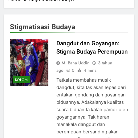
Stigmatisasi Budaya
Dangdut dan Goyangan:
Stigma Budaya Perempuan
M. Baha Uddin
3 tahun
ago
0
4 mins
Tatkala membahas musik
KOLOM
dangdut, kita tak akan lepas dari
entakan gendang dan goyangan
biduannya. Adakalanya kualitas
suara biduanita kalah pamor oleh
goyangannya. Tak heran
manakala dangdut dan
perempuan bersanding akan