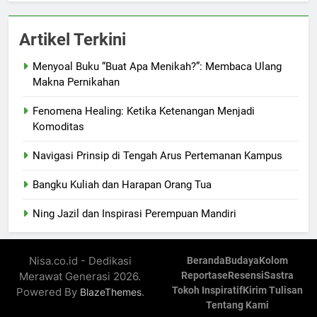
Artikel Terkini
Menyoal Buku “Buat Apa Menikah?”: Membaca Ulang
Makna Pernikahan
Fenomena Healing: Ketika Ketenangan Menjadi
Komoditas
Navigasi Prinsip di Tengah Arus Pertemanan Kampus
Bangku Kuliah dan Harapan Orang Tua
Ning Jazil dan Inspirasi Perempuan Mandiri
Nisa.co.id - Dedikasi
Beranda
Budaya
Kolom
Merawat Generasi 2026.
Reportase
Resensi
Sastra
Tokoh Inspiratif
Kirim Tulisan
Powered By
.
BlazeThemes
Tentang Kami