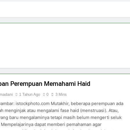
 di Tengah Arus Pertemanan Kampus
Bangku K
3 Hari Ago
pirasi Perempuan Mandiri
Pujian, Tuntutan,
5 Hari Ago
ki-laki
iban Perempuan Memahami Haid
madani
1 Tahun Ago
0
3 Mins
ambar: istockphoto.com Mutakhir, beberapa perempuan ada
h menginjak atau mengalami fase haid (menstruasi). Atau,
yang baru mengalaminya tetapi masih belum mengerti seluk
. Mempelajarinya dapat memberi pemahaman agar