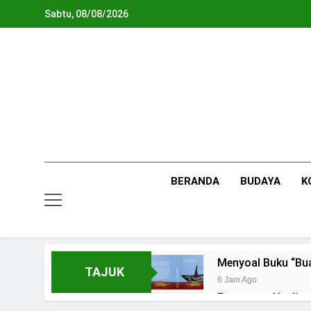
Skip
Sabtu, 08/08/2026
to
content
BERANDA
BUDAYA
K
Menyoal Buku “Bu
TAJUK
6 Jam Ago
Fenomena Healing