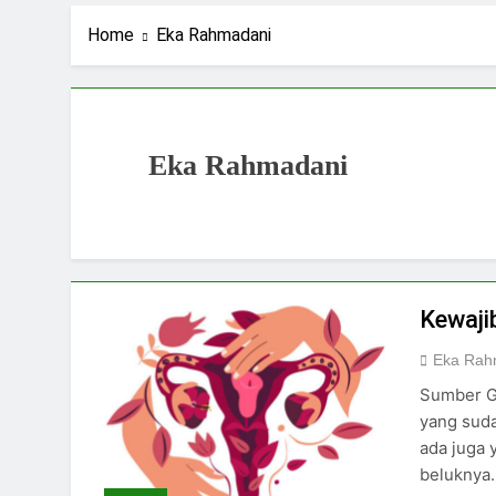
1 Hari Ago
Navigasi Prinsip
Home
Eka Rahmadani
2 Hari Ago
Ning Jazil dan Ins
4 Hari Ago
Stigma Skincare La
Eka Rahmadani
5 Hari Ago
Kewaj
Eka Rah
Sumber G
yang suda
ada juga 
beluknya