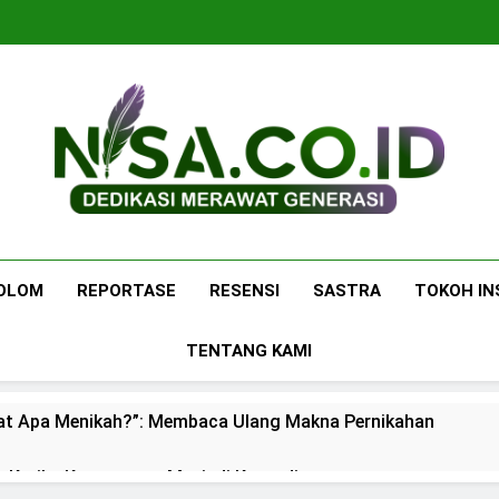
Nisa.co.id
Dedikasi Merawat Generasi
OLOM
REPORTASE
RESENSI
SASTRA
TOKOH IN
TENTANG KAMI
at Apa Menikah?”: Membaca Ulang Makna Pernikahan
: Ketika Ketenangan Menjadi Komoditas