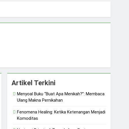
uliah dan Harapan Orang Tua
 dan Ketangguhan Perempuan
Artikel Terkini
Menyoal Buku “Buat Apa Menikah?”: Membaca
Ulang Makna Pernikahan
Fenomena Healing: Ketika Ketenangan Menjadi
Komoditas