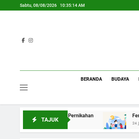
Skip
Sabtu, 08/08/2026
10:35:15 AM
to
content
BERANDA
BUDAYA
Ulang Makna Pernikahan
Fenomena Healing: 
TAJUK
24 Jam Ago