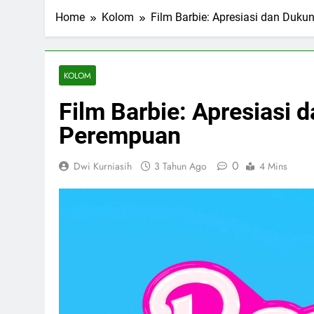
Home
Kolom
Film Barbie: Apresiasi dan Duk
KOLOM
Film Barbie: Apresiasi
Perempuan
0
Dwi Kurniasih
3 Tahun Ago
4 Mins