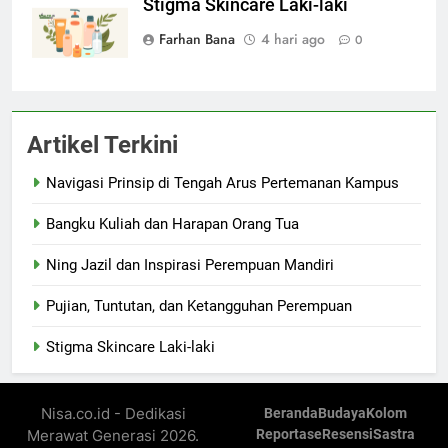
Stigma Skincare Laki-laki
Farhan Bana
4 hari ago
0
Artikel Terkini
Navigasi Prinsip di Tengah Arus Pertemanan Kampus
Bangku Kuliah dan Harapan Orang Tua
Ning Jazil dan Inspirasi Perempuan Mandiri
Pujian, Tuntutan, dan Ketangguhan Perempuan
Stigma Skincare Laki-laki
Nisa.co.id - Dedikasi
Beranda
Budaya
Kolom
Merawat Generasi 2026.
Reportase
Resensi
Sastra