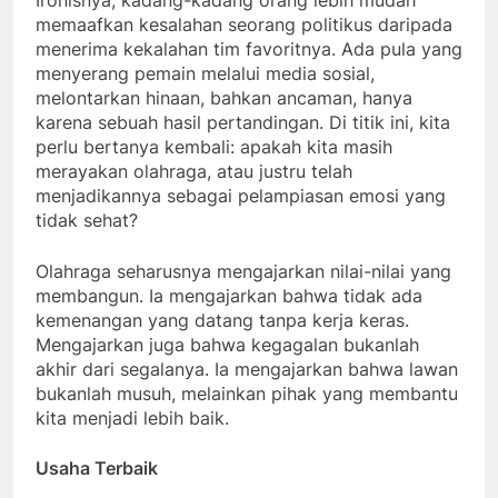
memaafkan kesalahan seorang politikus daripada
menerima kekalahan tim favoritnya. Ada pula yang
menyerang pemain melalui media sosial,
melontarkan hinaan, bahkan ancaman, hanya
karena sebuah hasil pertandingan. Di titik ini, kita
perlu bertanya kembali: apakah kita masih
merayakan olahraga, atau justru telah
menjadikannya sebagai pelampiasan emosi yang
tidak sehat?
Olahraga seharusnya mengajarkan nilai-nilai yang
membangun. Ia mengajarkan bahwa tidak ada
kemenangan yang datang tanpa kerja keras.
Mengajarkan juga bahwa kegagalan bukanlah
akhir dari segalanya. Ia mengajarkan bahwa lawan
bukanlah musuh, melainkan pihak yang membantu
kita menjadi lebih baik.
Usaha Terbaik