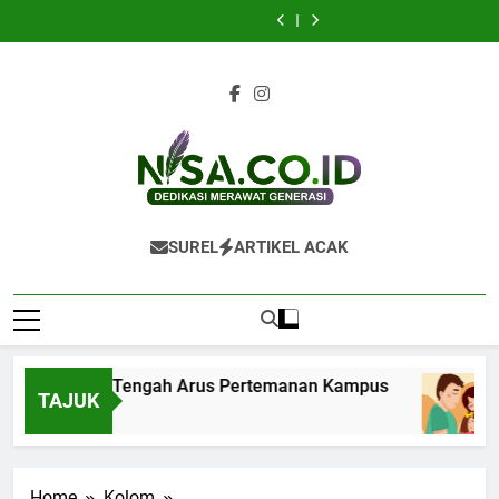
dan
di
dan
dan
dan
di
dan
Jazil
Tuntutan,
Skip
Ketangguhan
Tengah
Harapan
Inspirasi
Ketangguhan
Tengah
Harapan
dan
dan
Perempuan
Arus
Orang
Perempuan
Perempuan
Arus
Orang
to
Inspirasi
Ketangguhan
Pertemanan
Tua
Mandiri
Pertemanan
Tua
Perempuan
Perempuan
content
Kampus
Kampus
Mandiri
Nisa.co.id
Dedikasi Merawat Generasi
SUREL
ARTIKEL ACAK
 Prinsip di Tengah Arus Pertemanan Kampus
TAJUK
Home
Kolom