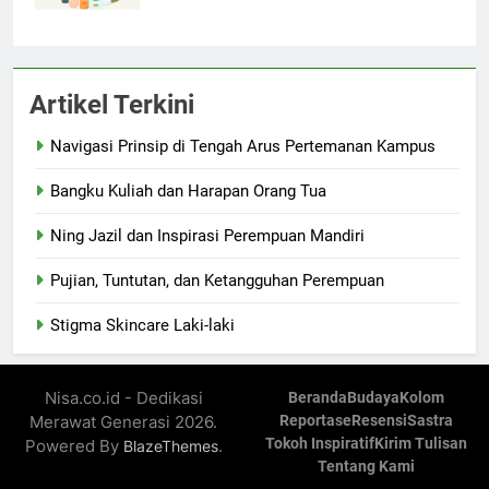
Artikel Terkini
Navigasi Prinsip di Tengah Arus Pertemanan Kampus
Bangku Kuliah dan Harapan Orang Tua
Ning Jazil dan Inspirasi Perempuan Mandiri
Pujian, Tuntutan, dan Ketangguhan Perempuan
Stigma Skincare Laki-laki
Nisa.co.id - Dedikasi
Beranda
Budaya
Kolom
Merawat Generasi 2026.
Reportase
Resensi
Sastra
Tokoh Inspiratif
Kirim Tulisan
Powered By
.
BlazeThemes
Tentang Kami