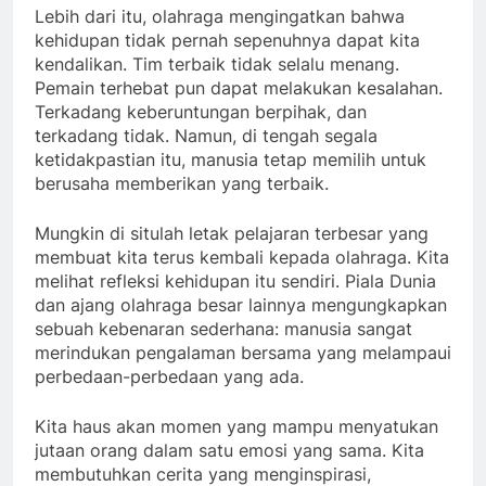
Lebih dari itu, olahraga mengingatkan bahwa
kehidupan tidak pernah sepenuhnya dapat kita
kendalikan. Tim terbaik tidak selalu menang.
Pemain terhebat pun dapat melakukan kesalahan.
Terkadang keberuntungan berpihak, dan
terkadang tidak. Namun, di tengah segala
ketidakpastian itu, manusia tetap memilih untuk
berusaha memberikan yang terbaik.
Mungkin di situlah letak pelajaran terbesar yang
membuat kita terus kembali kepada olahraga. Kita
melihat refleksi kehidupan itu sendiri. Piala Dunia
dan ajang olahraga besar lainnya mengungkapkan
sebuah kebenaran sederhana: manusia sangat
merindukan pengalaman bersama yang melampaui
perbedaan-perbedaan yang ada.
Kita haus akan momen yang mampu menyatukan
jutaan orang dalam satu emosi yang sama. Kita
membutuhkan cerita yang menginspirasi,