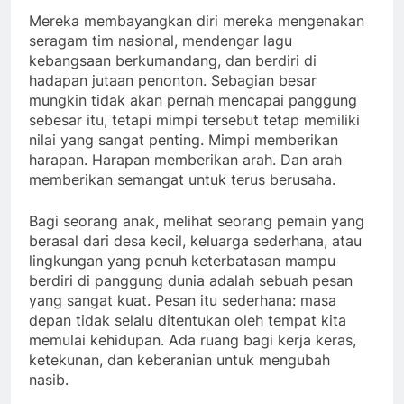
Mereka membayangkan diri mereka mengenakan
seragam tim nasional, mendengar lagu
kebangsaan berkumandang, dan berdiri di
hadapan jutaan penonton. Sebagian besar
mungkin tidak akan pernah mencapai panggung
sebesar itu, tetapi mimpi tersebut tetap memiliki
nilai yang sangat penting. Mimpi memberikan
harapan. Harapan memberikan arah. Dan arah
memberikan semangat untuk terus berusaha.
Bagi seorang anak, melihat seorang pemain yang
berasal dari desa kecil, keluarga sederhana, atau
lingkungan yang penuh keterbatasan mampu
berdiri di panggung dunia adalah sebuah pesan
yang sangat kuat. Pesan itu sederhana: masa
depan tidak selalu ditentukan oleh tempat kita
memulai kehidupan. Ada ruang bagi kerja keras,
ketekunan, dan keberanian untuk mengubah
nasib.