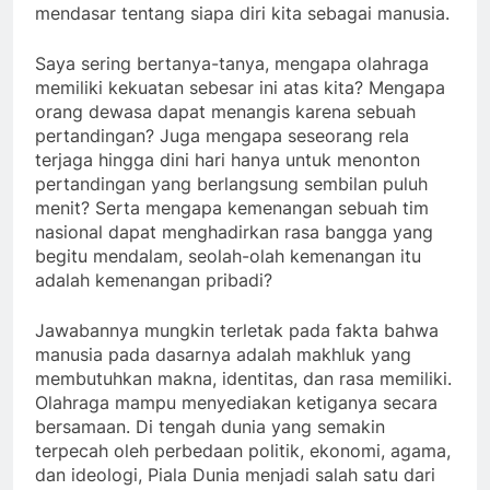
mendasar tentang siapa diri kita sebagai manusia.
Saya sering bertanya-tanya, mengapa olahraga
memiliki kekuatan sebesar ini atas kita? Mengapa
orang dewasa dapat menangis karena sebuah
pertandingan? Juga mengapa seseorang rela
terjaga hingga dini hari hanya untuk menonton
pertandingan yang berlangsung sembilan puluh
menit? Serta mengapa kemenangan sebuah tim
nasional dapat menghadirkan rasa bangga yang
begitu mendalam, seolah-olah kemenangan itu
adalah kemenangan pribadi?
Jawabannya mungkin terletak pada fakta bahwa
manusia pada dasarnya adalah makhluk yang
membutuhkan makna, identitas, dan rasa memiliki.
Olahraga mampu menyediakan ketiganya secara
bersamaan. Di tengah dunia yang semakin
terpecah oleh perbedaan politik, ekonomi, agama,
dan ideologi, Piala Dunia menjadi salah satu dari