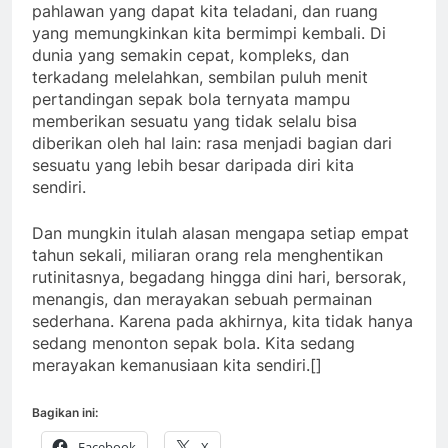
pahlawan yang dapat kita teladani, dan ruang
yang memungkinkan kita bermimpi kembali. Di
dunia yang semakin cepat, kompleks, dan
terkadang melelahkan, sembilan puluh menit
pertandingan sepak bola ternyata mampu
memberikan sesuatu yang tidak selalu bisa
diberikan oleh hal lain: rasa menjadi bagian dari
sesuatu yang lebih besar daripada diri kita
sendiri.
Dan mungkin itulah alasan mengapa setiap empat
tahun sekali, miliaran orang rela menghentikan
rutinitasnya, begadang hingga dini hari, bersorak,
menangis, dan merayakan sebuah permainan
sederhana. Karena pada akhirnya, kita tidak hanya
sedang menonton sepak bola. Kita sedang
merayakan kemanusiaan kita sendiri.[]
Bagikan ini:
Facebook
X