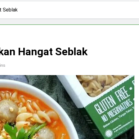
3 Hari Ago
ki-laki
Skincare untuk Semua Gender
t Seblak
5 Hari Ago
n di Media Sosial
Budaya Flexing di Media So
6 Hari Ago
ya Mengejar Nilai
kan Hangat Seblak
ins