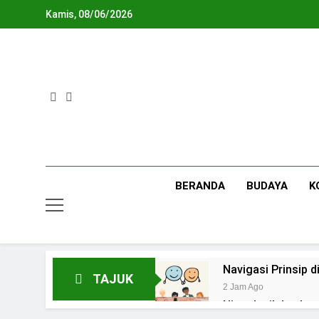
Skip
Kamis, 08/06/2026
to
content
BERANDA
BUDAYA
K
Navigasi Prinsip
TAJUK
2 Jam Ago
Ning Jazil dan Ins