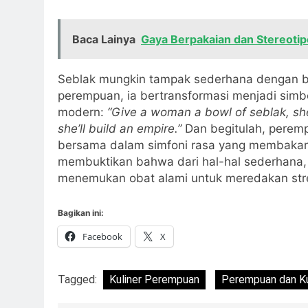
Baca Lainya
Gaya Berpakaian dan Stereoti
Seblak mungkin tampak sederhana dengan ba
perempuan, ia bertransformasi menjadi simbol
modern:
“Give a woman a bowl of seblak, she
she’ll build an empire.”
Dan begitulah, perem
bersama dalam simfoni rasa yang membakar l
membuktikan bahwa dari hal-hal sederhana,
menemukan obat alami untuk meredakan stres
Bagikan ini:
Facebook
X
Tagged:
Kuliner Perempuan
Perempuan dan Ku