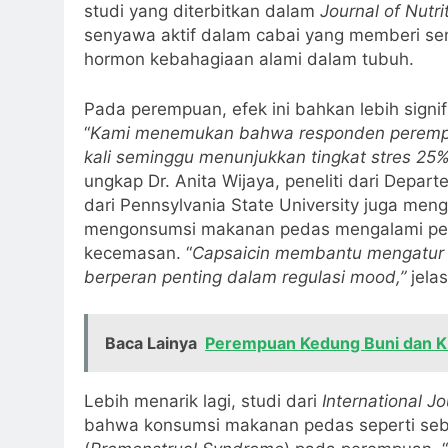
studi yang diterbitkan dalam
Journal of Nutr
senyawa aktif dalam cabai yang memberi sen
hormon kebahagiaan alami dalam tubuh.
Pada perempuan, efek ini bahkan lebih signi
“
Kami menemukan bahwa responden perempu
kali seminggu menunjukkan tingkat stres 25
ungkap Dr. Anita Wijaya, peneliti dari Depar
dari Pennsylvania State University juga me
mengonsumsi makanan pedas mengalami penin
kecemasan. “
Capsaicin membantu mengatur n
berperan penting dalam regulasi mood,”
jelas
Baca Lainya
Perempuan Kedung Buni dan K
Lebih menarik lagi, studi dari
International J
bahwa konsumsi makanan pedas seperti se