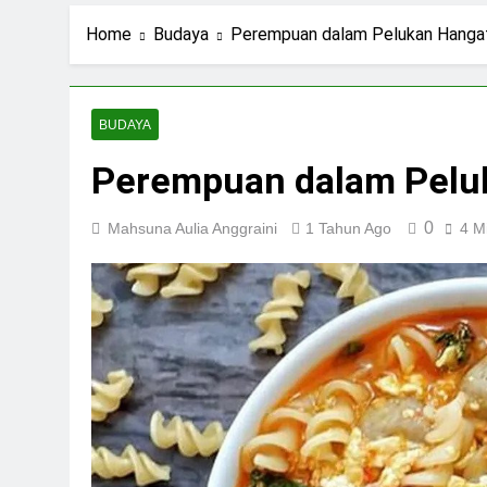
2 Hari Ago
Stigma Skincare La
Home
Budaya
Perempuan dalam Pelukan Hanga
3 Hari Ago
Standar Kecantika
5 Hari Ago
BUDAYA
Kuliah: Bukan Han
Perempuan dalam Pelu
6 Hari Ago
0
Mahsuna Aulia Anggraini
1 Tahun Ago
4 M