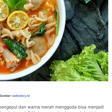
 Gambar:
ladiestory.id
 mengepul dan warna merah menggoda bisa menjadi