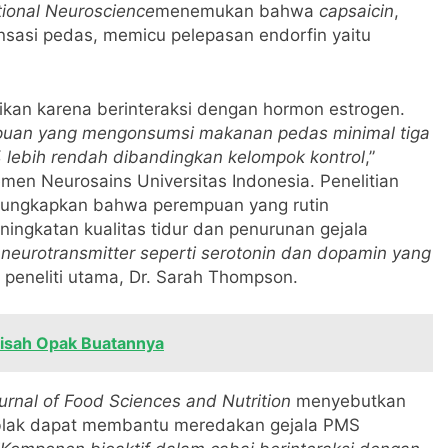
itional Neuroscience
menemukan bahwa
capsaicin
,
sasi pedas, memicu pelepasan endorfin yaitu
fikan karena berinteraksi dengan hormon estrogen.
an yang mengonsumsi makanan pedas minimal tiga
% lebih rendah dibandingkan kelompok kontrol
,”
temen Neurosains Universitas Indonesia. Penelitian
ngungkapkan bahwa perempuan yang rutin
gkatan kualitas tidur dan penurunan gejala
eurotransmitter seperti serotonin dan dopamin yang
 peneliti utama, Dr. Sarah Thompson.
isah Opak Buatannya
ournal of Food Sciences and Nutrition
menyebutkan
blak dapat membantu meredakan gejala PMS