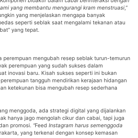
Komponen bioaktif dalam cabai berinteraksi dengan
 alami yang membantu mengurangi kram menstruasi
,”
h mungkin yang menjelaskan mengapa banyak
pedas seperti seblak saat mengalami tekanan atau
bat” yang tepat.
a perempuan mengubah resep seblak turun-temurun
nyak perempuan yang sudah sukses dalam
t inovasi baru. Kisah sukses seperti ini bukan
n-perempuan tangguh mendirikan kerajaan hidangan
 dan ketekunan bisa mengubah resep sederhana
ang menggoda, ada strategi digital yang dijalankan
ak hanya jago mengolah cikur dan cabai, tapi juga
 dan promosi.
“
Feed
Instagram harus semenggoda
Surakarta, yang terkenal dengan konsep kemasan