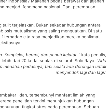
liner Indonesia? Makanan pedas berawal dari jajanan
jelma menjadi fenomena nasional. Dan, perempuan
sulit terjelaskan. Bukan sekadar hubungan antara
mbiosis mutualisme yang saling menguatkan. Di satu
itif terhadap cita rasa menjadikan mereka penikmat
eksitasnya.
n. Kompleks, berani, dan penuh kejutan
,” kata penulis,
lebih dari 20 kedai seblak di seluruh Solo Raya. “
Ada
 menahan pedasnya, tapi selalu ada dorongan untuk
menyendok lagi dan lagi
.”
embakar lidah, tersembunyi manfaat ilmiah yang
erapa penelitian terkini menunjukkan hubungan
 penurunan tingkat stres pada perempuan. Sebuah