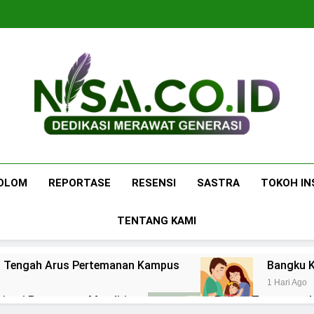
Nisa.co.id
Dedikasi Merawat Generasi
OLOM
REPORTASE
RESENSI
SASTRA
TOKOH IN
TENTANG KAMI
 di Tengah Arus Pertemanan Kampus
Bangku K
1 Hari Ago
pirasi Perempuan Mandiri
Pujian, Tuntutan,