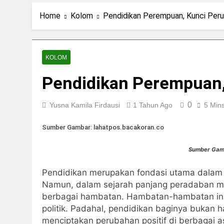
1 Hari Ago
Ning Jazil dan Ins
Home
Kolom
Pendidikan Perempuan, Kunci Peru
3 Hari Ago
Stigma Skincare La
4 Hari Ago
KOLOM
Standar Kecantika
Pendidikan Perempuan,
6 Hari Ago
0
Yusna Kamila Firdausi
1 Tahun Ago
5 Min
Sumber Gambar: lahatpos.bacakoran.co
Sumber Gam
Pendidikan merupakan fondasi utama dalam
Namun, dalam sejarah panjang peradaban ma
berbagai hambatan. Hambatan-hambatan ini b
politik. Padahal, pendidikan baginya bukan 
menciptakan perubahan positif di berbagai 