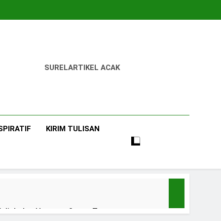
SUREL
ARTIKEL ACAK
SPIRATIF
KIRIM TULISAN
uliah dan Harapan Orang Tua