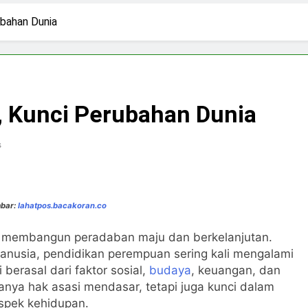
2 Hari Ago
pirasi Perempuan Mandiri
Pujian, Tuntutan,
bahan Dunia
4 Hari Ago
ki-laki
Skincare untuk Semua Gender
6 Hari Ago
n di Media Sosial
 Kunci Perubahan Dunia
s
bar:
lahatpos.bacakoran.co
 membangun peradaban maju dan berkelanjutan.
nusia, pendidikan perempuan sering kali mengalami
erasal dari faktor sosial,
budaya
, keuangan, dan
hanya hak asasi mendasar, tetapi juga kunci dalam
aspek kehidupan.