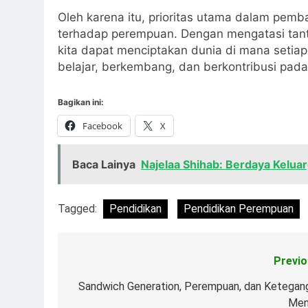
Oleh karena itu, prioritas utama dalam pemb
terhadap perempuan. Dengan mengatasi tant
kita dapat menciptakan dunia di mana seti
belajar, berkembang, dan berkontribusi pad
Bagikan ini:
Facebook
X
Baca Lainya
Najelaa Shihab: Berdaya Kelua
Tagged:
Pendidikan
Pendidikan Perempuan
Previo
Navigasi
pos
Sandwich Generation, Perempuan, dan Ketegan
Men