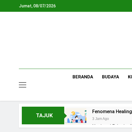
Skip
Jumat, 08/07/2026
to
content
BERANDA
BUDAYA
K
Fenomena Healing
TAJUK
3 Jam Ago
Navigasi Prinsip