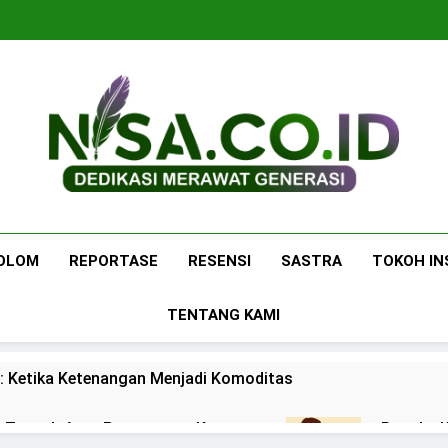
Nisa.co.id
Dedikasi Merawat Generasi
OLOM
REPORTASE
RESENSI
SASTRA
TOKOH IN
TENTANG KAMI
: Ketika Ketenangan Menjadi Komoditas
 di Tengah Arus Pertemanan Kampus
Bangku K