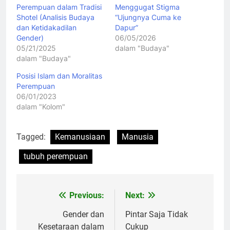
Perempuan dalam Tradisi
Menggugat Stigma
Shotel (Analisis Budaya
“Ujungnya Cuma ke
dan Ketidakadilan
Dapur”
Gender)
06/05/2026
05/21/2025
dalam "Budaya"
dalam "Budaya"
Posisi Islam dan Moralitas
Perempuan
06/01/2023
dalam "Kolom"
Tagged:
Kemanusiaan
Manusia
tubuh perempuan
Previous:
Next:
Navigasi
pos
Gender dan
Pintar Saja Tidak
Kesetaraan dalam
Cukup