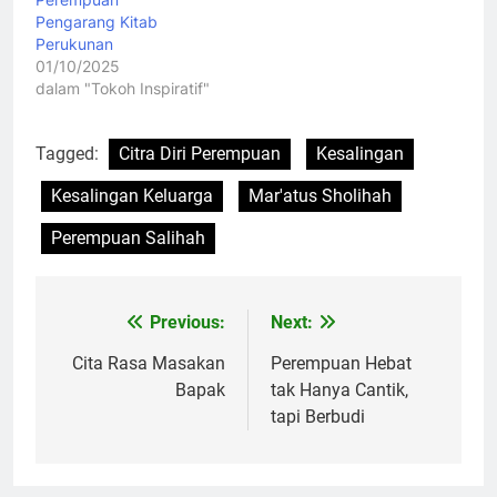
Pengarang Kitab
Perukunan
01/10/2025
dalam "Tokoh Inspiratif"
Tagged:
Citra Diri Perempuan
Kesalingan
Kesalingan Keluarga
Mar'atus Sholihah
Perempuan Salihah
Previous:
Next:
Navigasi
pos
Cita Rasa Masakan
Perempuan Hebat
Bapak
tak Hanya Cantik,
tapi Berbudi