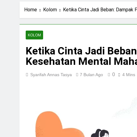
1 Hari Ago
Navigasi Prinsip
Home
Kolom
Ketika Cinta Jadi Beban: Dampak
2 Hari Ago
Ning Jazil dan Ins
4 Hari Ago
KOLOM
Stigma Skincare La
Ketika Cinta Jadi Beba
5 Hari Ago
Kesehatan Mental Mah
0
Syarifah Annas Tasya
7 Bulan Ago
4 Mins