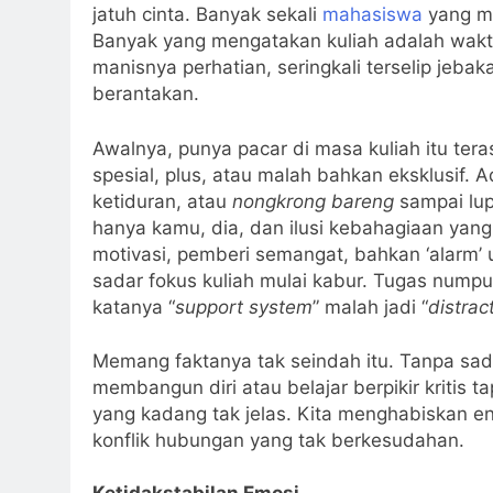
jatuh cinta. Banyak sekali
mahasiswa
yang me
Banyak yang mengatakan kuliah adalah waktu 
manisnya perhatian, seringkali terselip jeba
berantakan.
Awalnya, punya pacar di masa kuliah itu tera
spesial, plus, atau malah bahkan eksklusif. 
ketiduran, atau
nongkrong
bareng
sampai lup
hanya kamu, dia, dan ilusi kebahagiaan ya
motivasi, pemberi semangat, bahkan ‘alarm’
sadar fokus kuliah mulai kabur. Tugas nump
katanya “
support system
” malah jadi “
distrac
Memang faktanya tak seindah itu. Tanpa sada
membangun diri atau belajar berpikir kritis
yang kadang tak jelas. Kita menghabiskan e
konflik hubungan yang tak berkesudahan.
Ketidakstabilan Emosi