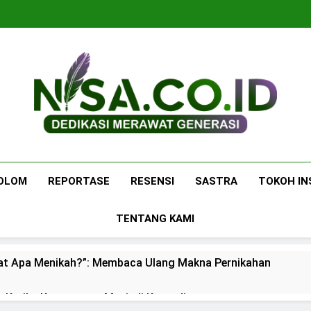
Nisa.co.id
Dedikasi Merawat Generasi
OLOM
REPORTASE
RESENSI
SASTRA
TOKOH IN
TENTANG KAMI
at Apa Menikah?”: Membaca Ulang Makna Pernikahan
: Ketika Ketenangan Menjadi Komoditas