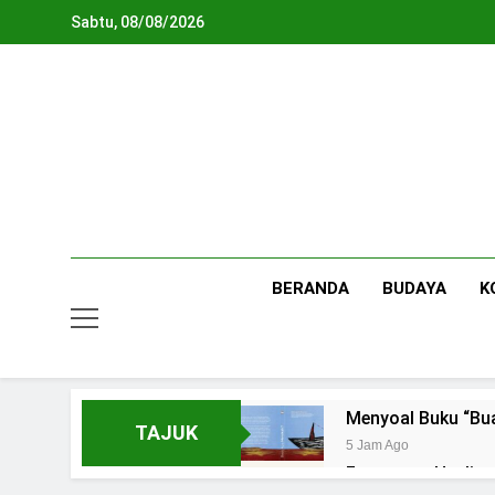
Skip
Sabtu, 08/08/2026
to
content
BERANDA
BUDAYA
K
Menyoal Buku “Bu
TAJUK
5 Jam Ago
Fenomena Healing