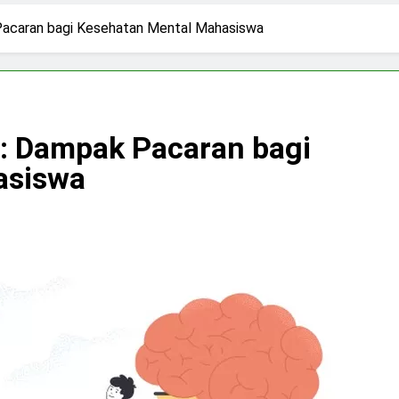
 di Tengah Arus Pertemanan Kampus
Bangku K
 Pacaran bagi Kesehatan Mental Mahasiswa
3 Hari Ago
pirasi Perempuan Mandiri
Pujian, Tuntutan,
5 Hari Ago
ki-laki
n: Dampak Pacaran bagi
asiswa