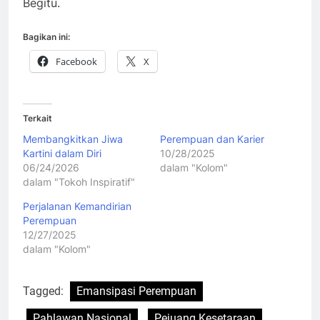
Begitu.
Bagikan ini:
Facebook
X
Terkait
Membangkitkan Jiwa
Perempuan dan Karier
Kartini dalam Diri
10/28/2025
06/24/2026
dalam "Kolom"
dalam "Tokoh Inspiratif"
Perjalanan Kemandirian
Perempuan
12/27/2025
dalam "Kolom"
Tagged:
Emansipasi Perempuan
Pahlawan Nasional
Pejuang Kesetaraan