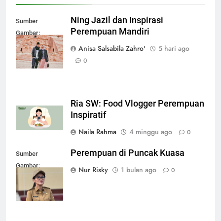
Ning Jazil dan Inspirasi
Sumber
Perempuan Mandiri
Gambar:
radarkediri.jawapos.com
Anisa Salsabila Zahro'
5 hari ago
0
Ria SW: Food Vlogger Perempuan
Inspiratif
Naila Rahma
4 minggu ago
0
Perempuan di Puncak Kuasa
Sumber
Gambar:
Nur Risky
1 bulan ago
0
timesmalut.com