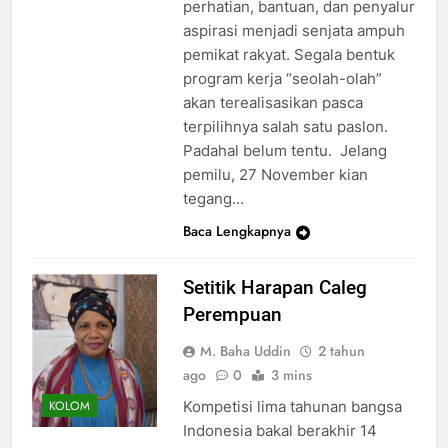
perhatian, bantuan, dan penyalur
aspirasi menjadi senjata ampuh
pemikat rakyat. Segala bentuk
program kerja “seolah-olah”
akan terealisasikan pasca
terpilihnya salah satu paslon.
Padahal belum tentu. Jelang
pemilu, 27 November kian
tegang…
Baca Lengkapnya
Setitik Harapan Caleg
Perempuan
M. Baha Uddin
2 tahun
ago
0
3 mins
Kompetisi lima tahunan bangsa
KOLOM
Indonesia bakal berakhir 14