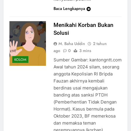
Baca Lengkapnya
Menikahi Korban Bukan
Solusi
M. Baha Uddin
2 tahun
ago
0
3 mins
Sumber Gambar: kantongntt.com
KOLOM
Awal tahun 2024 silam, seorang
anggota Kepolisian RI Bripda
Fauzan akhirnya kembali
berdinas usai mengajukan
banding atas sanksi PTDH
(Pemberhentian Tidak Dengan
Hormat). Kasus bermula pada
Oktober 2023, BF memerkosa
dan memaksa teman
perempuannya (korban)