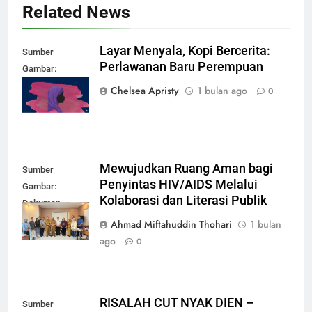
Related News
Layar Menyala, Kopi Bercerita:
Sumber
Perlawanan Baru Perempuan
Gambar:
mubadalah.id
Chelsea Apristy
1 bulan ago
0
Mewujudkan Ruang Aman bagi
Sumber
Penyintas HIV/AIDS Melalui
Gambar:
Kolaborasi dan Literasi Publik
Dokumen
Pribadi
Ahmad Miftahuddin Thohari
1 bulan
ago
0
RISALAH CUT NYAK DIEN –
Sumber