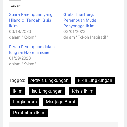
Terkait
Suara Perempuan yang
Greta Thunberg:
Hilang di Tengah Krisis
Perempuan Muda
Iklim
Penyangga Iklim
06/19/2026
03/01/2023
dalam "Kolom"
dalam "Tokoh Inspiratif"
Peran Perempuan dalam
Bingkai Ekofeminisme
01/29/2023
dalam "Kolom"
Tagged:
Aktivis Lingkungan
Fikih Lingkungan
Iklim
Isu Lingkungan
Krisis Iklim
Lingkungan
Menjaga Bumi
Perubahan Iklim