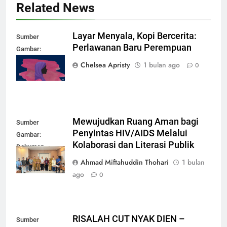
Related News
Layar Menyala, Kopi Bercerita:
Sumber
Perlawanan Baru Perempuan
Gambar:
mubadalah.id
Chelsea Apristy
1 bulan ago
0
Mewujudkan Ruang Aman bagi
Sumber
Penyintas HIV/AIDS Melalui
Gambar:
Kolaborasi dan Literasi Publik
Dokumen
Pribadi
Ahmad Miftahuddin Thohari
1 bulan
ago
0
RISALAH CUT NYAK DIEN –
Sumber