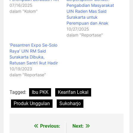
07/16/2025
Pengabdian Masyarakat
dalam "Kolom"
UIN Raden Mas Said
Surakarta untuk
Perempuan dan Anak
10/27/2025
dalam "Reportase"
‘Pesantren Expo Se-Solo
Raya’ UIN RM Said
Surakarta Dibuka,
Ratusan Santri Ikut Hadir
10/19/2023
dalam "Reportase"
Tagged:
Ibu PKK
Kearifan Lokal
Produk Unggulan
Sukoharjo
Previous:
Next:
Navigasi