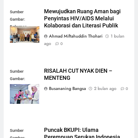
Mewujudkan Ruang Aman bagi
Sumber
Penyintas HIV/AIDS Melalui
Gambar:
Kolaborasi dan Literasi Publik
Dokumen
Pribadi
Ahmad Miftahuddin Thohari
1 bulan
ago
0
RISALAH CUT NYAK DIEN –
Sumber
MENTENG
Gambar:
Dokumen
Busananing Bangsa
2 bulan ago
0
Pribadi
Puncak BKUPI: Ulama
Sumber
Perempuan Serukan Indonesia
Gambar: