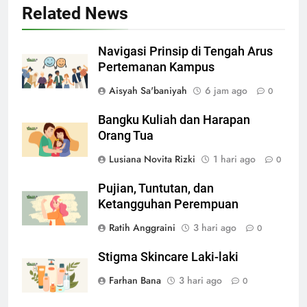
Related News
Navigasi Prinsip di Tengah Arus
Pertemanan Kampus
Aisyah Sa'baniyah
6 jam ago
0
Bangku Kuliah dan Harapan
Orang Tua
Lusiana Novita Rizki
1 hari ago
0
Pujian, Tuntutan, dan
Ketangguhan Perempuan
Ratih Anggraini
3 hari ago
0
Stigma Skincare Laki-laki
Farhan Bana
3 hari ago
0