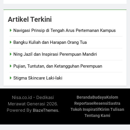
Artikel Terkini
Navigasi Prinsip di Tengah Arus Pertemanan Kampus
Bangku Kuliah dan Harapan Orang Tua
Ning Jazil dan Inspirasi Perempuan Mandiri
Pujian, Tuntutan, dan Ketangguhan Perempuan
Stigma Skincare Laki-laki
Nisa.co.id - Dedikasi
Beranda
Budaya
Kolom
Merawat Generasi 2026.
Reportase
Resensi
Sastra
Tokoh Inspiratif
Kirim Tulisan
Powered By
.
BlazeThemes
Tentang Kami