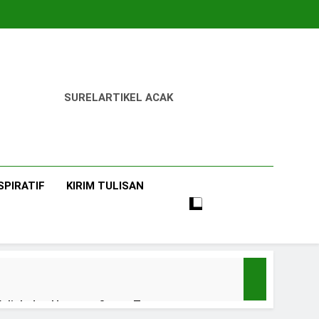
SUREL
ARTIKEL ACAK
SPIRATIF
KIRIM TULISAN
uliah dan Harapan Orang Tua