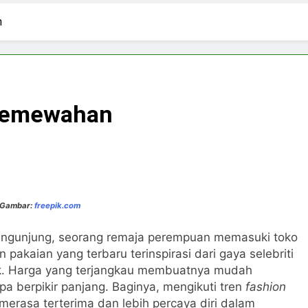
3 Hari Ago
pirasi Perempuan Mandiri
Pujian, Tuntutan,
n
5 Hari Ago
ki-laki
Skincare untuk Semua Gender
7 Hari Ago
n di Media Sosial
 Kemewahan
 Gambar:
freepik.com
engunjung, seorang remaja perempuan memasuki toko
pakaian yang terbaru terinspirasi dari gaya selebriti
rak. Harga yang terjangkau membuatnya mudah
a berpikir panjang. Baginya, mengikuti tren
fashion
 merasa terterima dan lebih percaya diri dalam