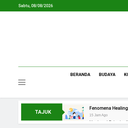
Skip
Sabtu, 08/08/2026
to
content
BERANDA
BUDAYA
K
Fenomena Healing
TAJUK
15 Jam Ago
Navigasi Prinsip