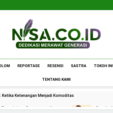
Nisa.co.id
Dedikasi Merawat Generasi
OLOM
REPORTASE
RESENSI
SASTRA
TOKOH IN
TENTANG KAMI
: Ketika Ketenangan Menjadi Komoditas
 di Tengah Arus Pertemanan Kampus
Bangku K