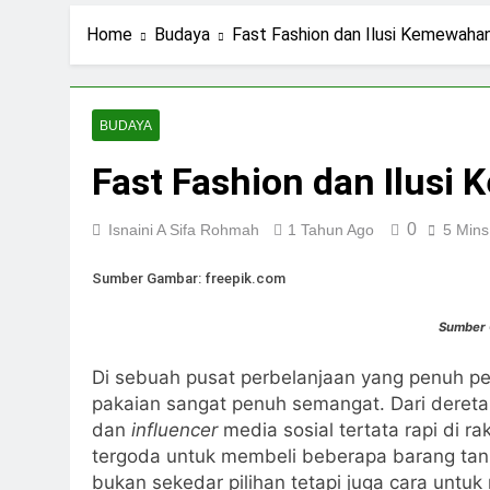
2 Hari Ago
Ning Jazil dan Ins
Home
Budaya
Fast Fashion dan Ilusi Kemewaha
3 Hari Ago
Stigma Skincare La
5 Hari Ago
BUDAYA
Standar Kecantika
Fast Fashion dan Ilusi
7 Hari Ago
0
Isnaini A Sifa Rohmah
1 Tahun Ago
5 Mins
Sumber Gambar: freepik.com
Sumber
Di sebuah pusat perbelanjaan yang penuh p
pakaian sangat penuh semangat. Dari deretan 
dan
influencer
media sosial tertata rapi di 
tergoda untuk membeli beberapa barang tanp
bukan sekedar pilihan tetapi juga cara untuk