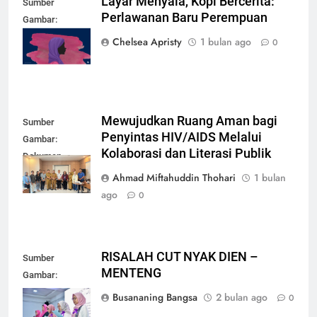
Layar Menyala, Kopi Bercerita:
Sumber
Perlawanan Baru Perempuan
Gambar:
mubadalah.id
Chelsea Apristy
1 bulan ago
0
Mewujudkan Ruang Aman bagi
Sumber
Penyintas HIV/AIDS Melalui
Gambar:
Kolaborasi dan Literasi Publik
Dokumen
Pribadi
Ahmad Miftahuddin Thohari
1 bulan
ago
0
RISALAH CUT NYAK DIEN –
Sumber
MENTENG
Gambar:
Dokumen
Busananing Bangsa
2 bulan ago
0
Pribadi