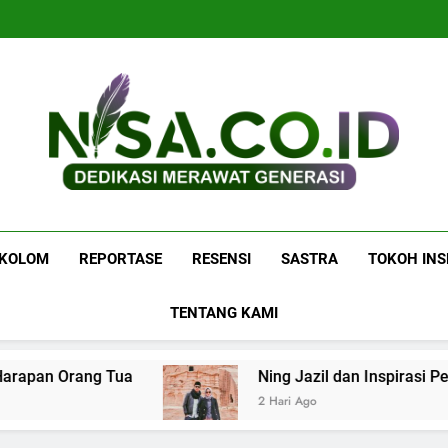
Navigasi
P
Navigasi
P
Nisa.co.id
Dedikasi Merawat Generasi
KOLOM
REPORTASE
RESENSI
SASTRA
TOKOH INS
TENTANG KAMI
apan Orang Tua
Ning Jazil dan Inspirasi Per
2 Hari Ago