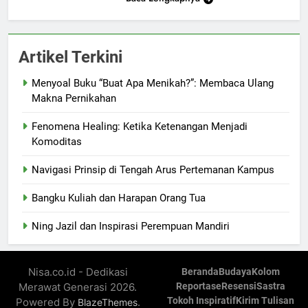
Artikel Terkini
Menyoal Buku “Buat Apa Menikah?”: Membaca Ulang
Makna Pernikahan
Fenomena Healing: Ketika Ketenangan Menjadi
Komoditas
Navigasi Prinsip di Tengah Arus Pertemanan Kampus
Bangku Kuliah dan Harapan Orang Tua
Ning Jazil dan Inspirasi Perempuan Mandiri
Nisa.co.id - Dedikasi
Beranda
Budaya
Kolom
Merawat Generasi 2026.
Reportase
Resensi
Sastra
Tokoh Inspiratif
Kirim Tulisan
Powered By
.
BlazeThemes