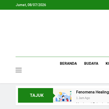
Skip
Jumat, 08/07/2026
to
content
BERANDA
BUDAYA
K
Fenomena Healing
TAJUK
1 Jam Ago
Navigasi Prinsip