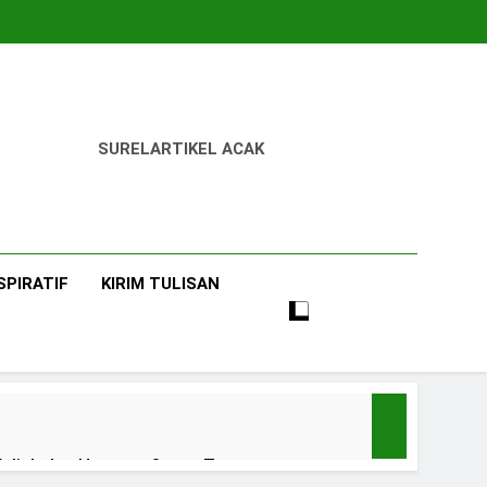
SUREL
ARTIKEL ACAK
SPIRATIF
KIRIM TULISAN
uliah dan Harapan Orang Tua