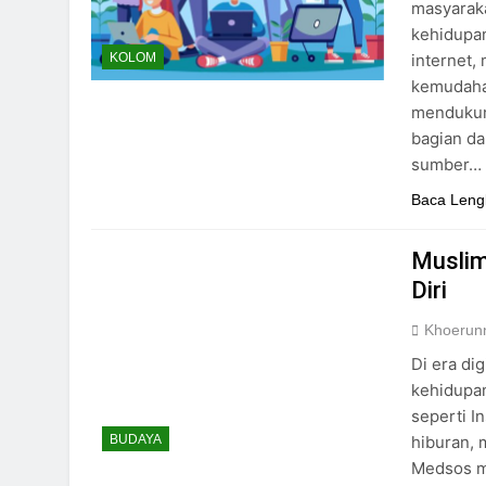
masyaraka
kehidupa
internet,
KOLOM
kemudaha
mendukung
bagian da
sumber…
Baca Leng
Muslim
Diri
Khoerun
Di era dig
kehidupan
seperti I
hiburan, 
BUDAYA
Medsos m