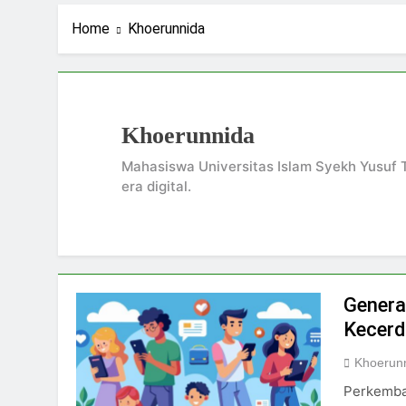
1 Hari Ago
Ning Jazil dan Ins
Home
Khoerunnida
3 Hari Ago
Stigma Skincare La
4 Hari Ago
Standar Kecantika
Khoerunnida
6 Hari Ago
Mahasiswa Universitas Islam Syekh Yusuf 
era digital.
Genera
Kecerd
Khoerun
Perkemba