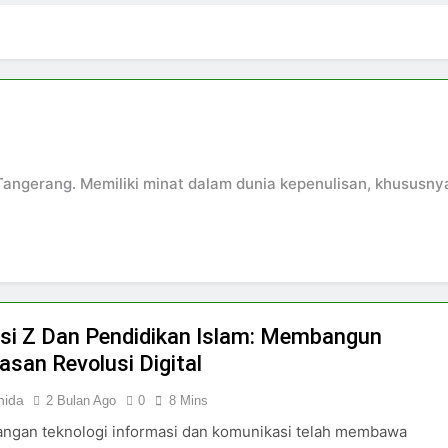
2 Hari Ago
pirasi Perempuan Mandiri
Pujian, Tuntutan,
4 Hari Ago
ki-laki
Skincare untuk Semua Gender
6 Hari Ago
n di Media Sosial
Tangerang. Memiliki minat dalam dunia kepenulisan, khususn
si Z Dan Pendidikan Islam: Membangun
asan Revolusi Digital
nida
2 Bulan Ago
0
8 Mins
ngan teknologi informasi dan komunikasi telah membawa