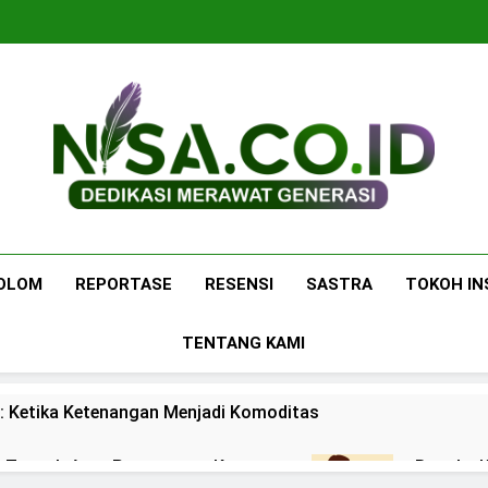
Nisa.co.id
Dedikasi Merawat Generasi
OLOM
REPORTASE
RESENSI
SASTRA
TOKOH IN
TENTANG KAMI
: Ketika Ketenangan Menjadi Komoditas
 di Tengah Arus Pertemanan Kampus
Bangku K