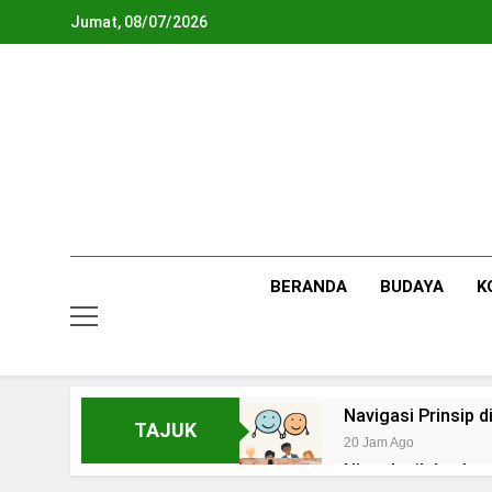
Skip
Jumat, 08/07/2026
to
content
BERANDA
BUDAYA
K
Navigasi Prinsip
TAJUK
20 Jam Ago
Ning Jazil dan Ins