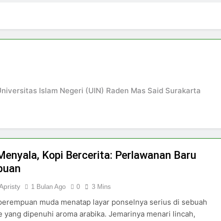
4 Hari Ago
ki-laki
Skincare untuk Semua Gender
6 Hari Ago
n di Media Sosial
Budaya Flexing di Media So
7 Hari Ago
ya Mengejar Nilai
niversitas Islam Negeri (UIN) Raden Mas Said Surakarta
Menyala, Kopi Bercerita: Perlawanan Baru
puan
Apristy
1 Bulan Ago
0
3 Mins
perempuan muda menatap layar ponselnya serius di sebuah
e yang dipenuhi aroma arabika. Jemarinya menari lincah,