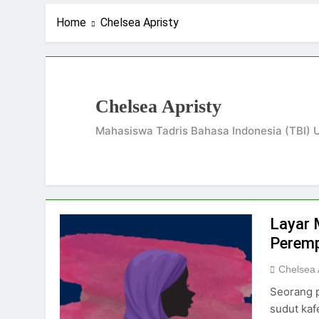
2 Hari Ago
Stigma Skincare La
Home
Chelsea Apristy
4 Hari Ago
Standar Kecantika
6 Hari Ago
Kuliah: Bukan Han
Chelsea Apristy
7 Hari Ago
Mahasiswa Tadris Bahasa Indonesia (TBI) U
Layar 
Perem
Chelsea 
Seorang 
sudut kaf