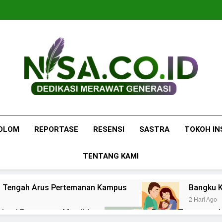
Nisa.co.id
Dedikasi Merawat Generasi
OLOM
REPORTASE
RESENSI
SASTRA
TOKOH IN
TENTANG KAMI
 di Tengah Arus Pertemanan Kampus
Bangku K
2 Hari Ago
pirasi Perempuan Mandiri
Pujian, Tuntutan,